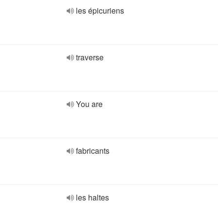
les épicuriens
traverse
You are
fabricants
les haltes