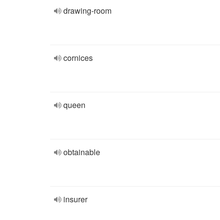
drawing-room
cornices
queen
obtainable
insurer