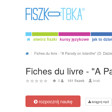
stwórz fiszki
kursy językowe
jak to dzia
Fiches du livre - "A Parody on Iolanthe" (D. Dalzie
Fiches du livre - "A P
0
101 fiszek
brak
rozpocznij naukę
ściągnij mp3