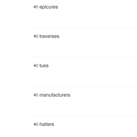
epicures
traverses
tues
manufacturers
halters