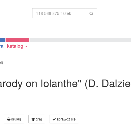
ła
katalog
l)
arody on Iolanthe" (D. Dalzie
drukuj
graj
sprawdź się