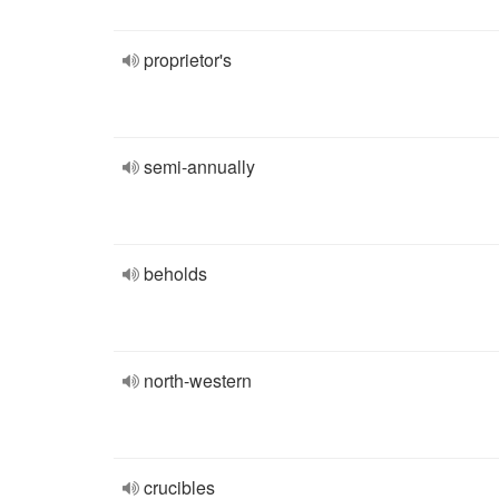
proprietor's
semi-annually
beholds
north-western
crucibles