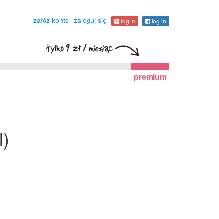
załóż konto
zaloguj się
log in
log in
premium
l)