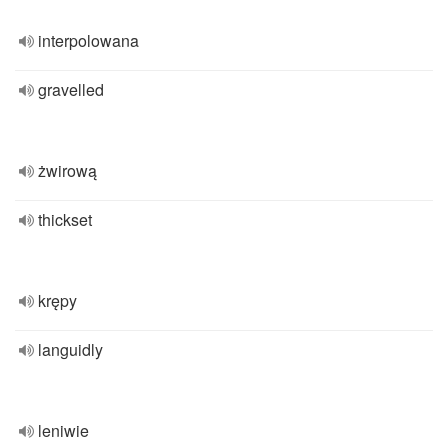
interpolowana
gravelled
żwirową
thickset
krępy
languidly
leniwie