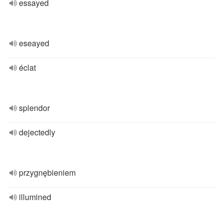
essayed
eseayed
éclat
splendor
dejectedly
przygnębieniem
illumined