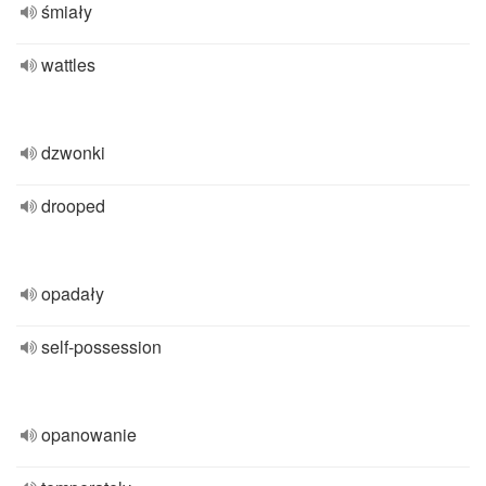
śmiały
wattles
dzwonki
drooped
opadały
self-possession
opanowanie