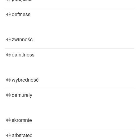
deftness
zwinność
daintiness
wybredność
demurely
skromnie
arbitrated