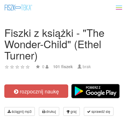
Toggl
naviga
Fiszki z książki - "The
Wonder-Child" (Ethel
Turner)
0
101 fiszek
brak
rozpocznij naukę
ściągnij mp3
drukuj
graj
sprawdź się