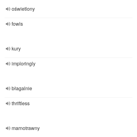
oświetlony
fowls
kury
imploringly
błagalnie
thriftless
marnotrawny