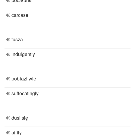
pocałunki
carcase
tusza
indulgently
pobłażliwie
suffocatingly
dusi się
airily