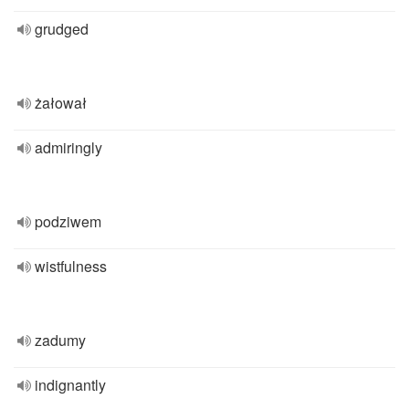
grudged
żałował
admiringly
podziwem
wistfulness
zadumy
indignantly