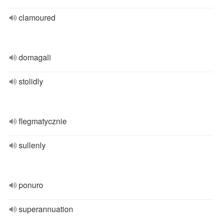
clamoured
domagali
stolidly
flegmatycznie
sullenly
ponuro
superannuation