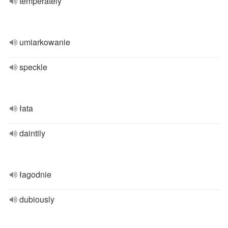
temperately
umiarkowanie
speckle
łata
daintily
łagodnie
dubiously