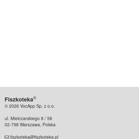
®
Fiszkoteka
© 2026 VocApp Sp. z o.o.
ul. Mielczarskiego 8 / 58
02-798 Warszawa, Polska
fiszkoteka@fiszkoteka.pl