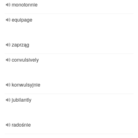
monotonnie
equipage
zaprząg
convulsively
konwulsyjnie
jubilantly
radośnie