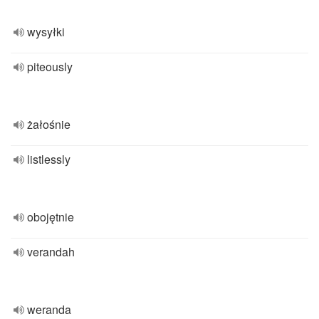
wysyłki
piteously
żałośnie
listlessly
obojętnie
verandah
weranda