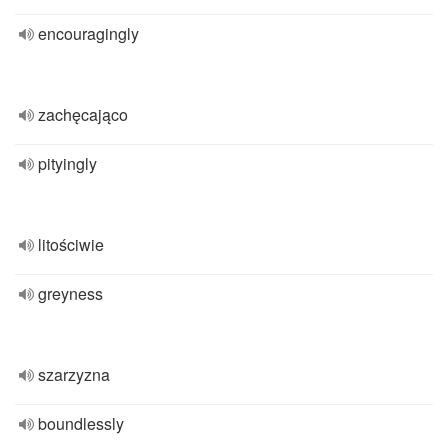
encouragingly
zachęcająco
pityingly
litościwie
greyness
szarzyzna
boundlessly