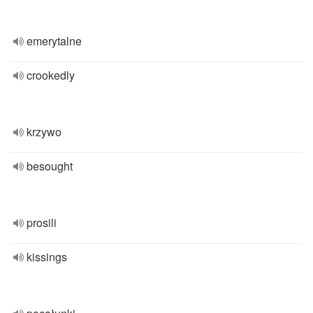
emerytalne
crookedly
krzywo
besought
prosili
kissings