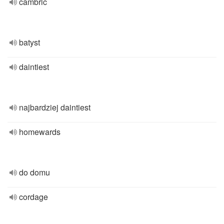
cambric
batyst
daintiest
najbardziej daintiest
homewards
do domu
cordage