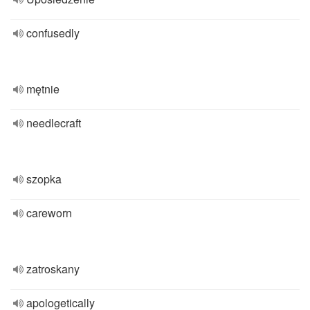
confusedly
mętnie
needlecraft
szopka
careworn
zatroskany
apologetically