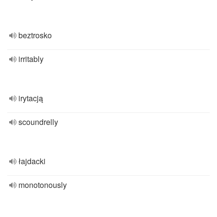
beztrosko
irritably
irytacją
scoundrelly
łajdacki
monotonously