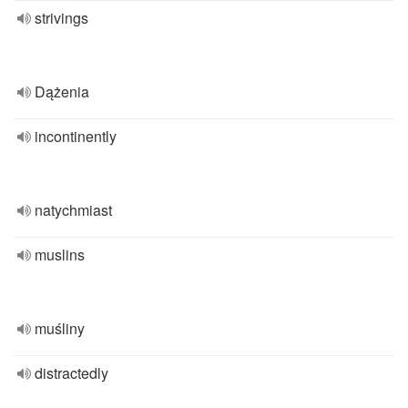
strivings
Dążenia
incontinently
natychmiast
muslins
muśliny
distractedly