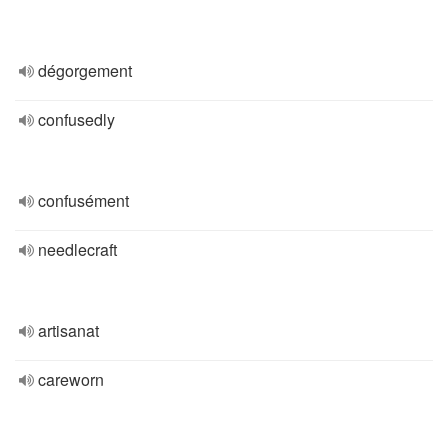
dégorgement
confusedly
confusément
needlecraft
artisanat
careworn