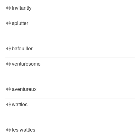
invitantly
splutter
bafouiller
venturesome
aventureux
wattles
les wattles