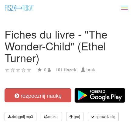
Toggl
naviga
Fiches du livre - "The
Wonder-Child" (Ethel
Turner)
0
101 fiszek
brak
rozpocznij naukę
ściągnij mp3
drukuj
graj
sprawdź się