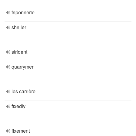
friponnerie
shriller
strident
quarrymen
les carrière
fixedly
fixement