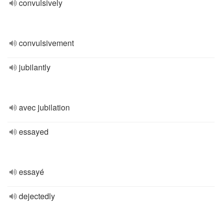
convulsively
convulsivement
jubilantly
avec jubilation
essayed
essayé
dejectedly