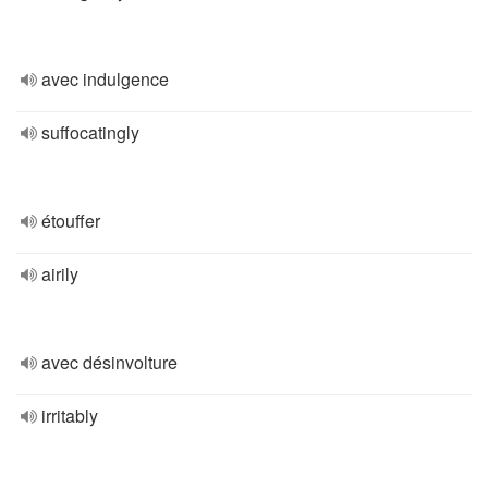
avec indulgence
suffocatingly
étouffer
airily
avec désinvolture
irritably