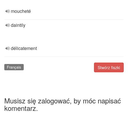
moucheté
daintily
délicatement
Français
Stwórz fiszki
Musisz się zalogować, by móc napisać
komentarz.