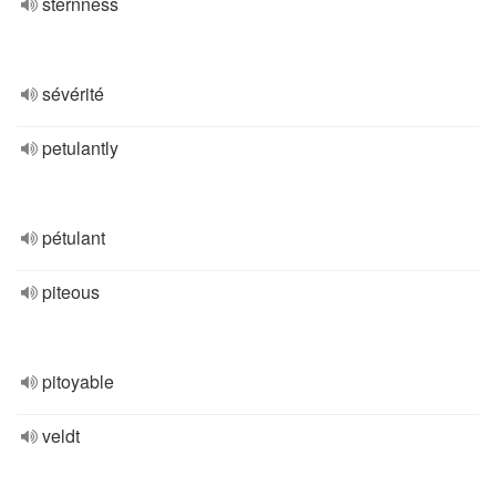
sternness
sévérité
petulantly
pétulant
piteous
pitoyable
veldt