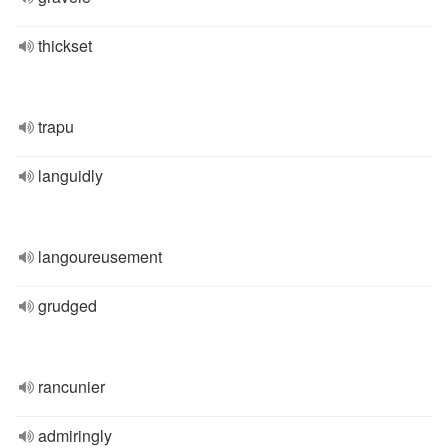
thickset
trapu
languidly
langoureusement
grudged
rancunier
admiringly