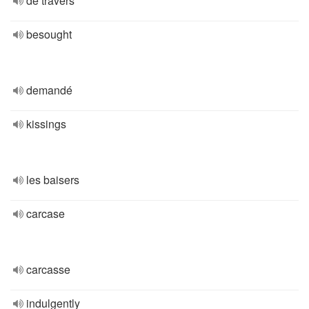
de travers
besought
demandé
kissings
les baisers
carcase
carcasse
indulgently