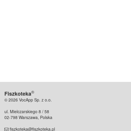
®
Fiszkoteka
© 2026 VocApp Sp. z o.o.
ul. Mielczarskiego 8 / 58
02-798 Warszawa, Polska
fiszkoteka@fiszkoteka.pl