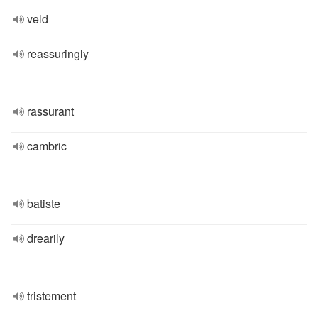
veld
reassuringly
rassurant
cambric
batiste
drearily
tristement