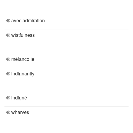
avec admiration
wistfulness
mélancolie
indignantly
indigné
wharves