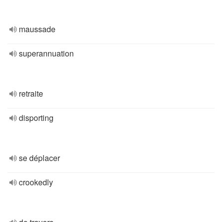
maussade
superannuation
retraite
disporting
se déplacer
crookedly