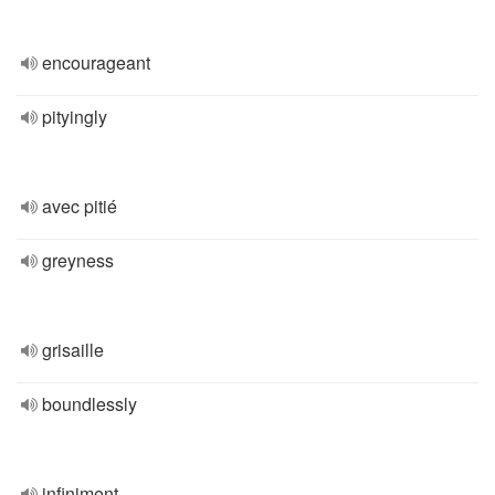
encourageant
pityingly
avec pitié
greyness
grisaille
boundlessly
infiniment