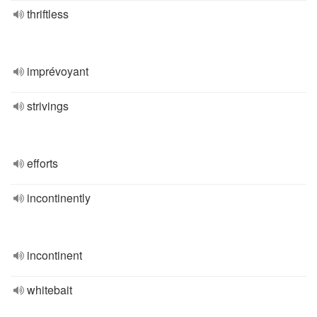
thriftless
imprévoyant
strivings
efforts
incontinently
incontinent
whitebait