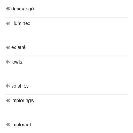
découragé
illumined
éclairé
fowls
volailles
imploringly
implorant