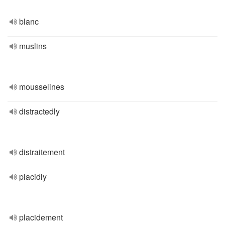
blanc
muslins
mousselines
distractedly
distraitement
placidly
placidement