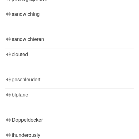
sandwiching
sandwichieren
clouted
geschleudert
biplane
Doppeldecker
thunderously