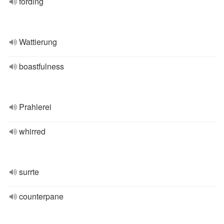
fording
Wattierung
boastfulness
Prahlerei
whirred
surrte
counterpane