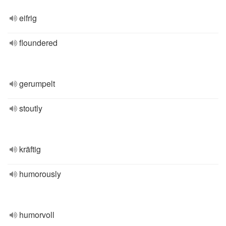
eifrig
floundered
gerumpelt
stoutly
kräftig
humorously
humorvoll