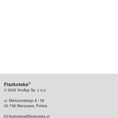
®
Fiszkoteka
© 2026 VocApp Sp. z o.o.
ul. Mielczarskiego 8 / 58
02-798 Warszawa, Polska
fiszkoteka@fiszkoteka.pl