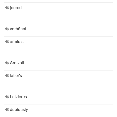
jeered
verhöhnt
armfuls
Armvoll
latter's
Letzteres
dubiously