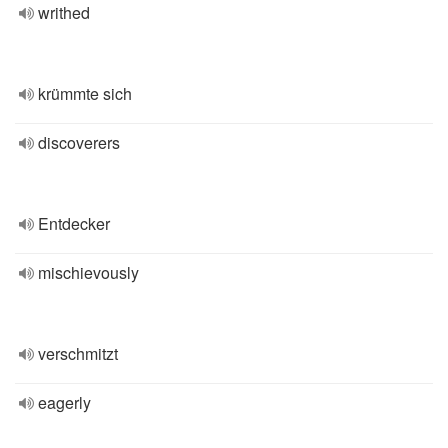
writhed
krümmte sich
discoverers
Entdecker
mischievously
verschmitzt
eagerly