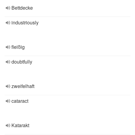
Bettdecke
industriously
fleißig
doubtfully
zweifelhaft
cataract
Katarakt