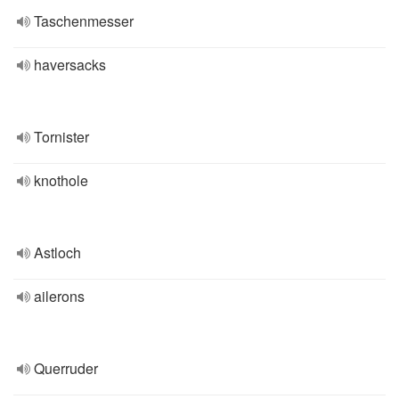
Taschenmesser
haversacks
Tornister
knothole
Astloch
ailerons
Querruder