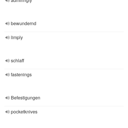
admiringly
bewundernd
limply
schlaff
fastenings
Befestigungen
pocketknives