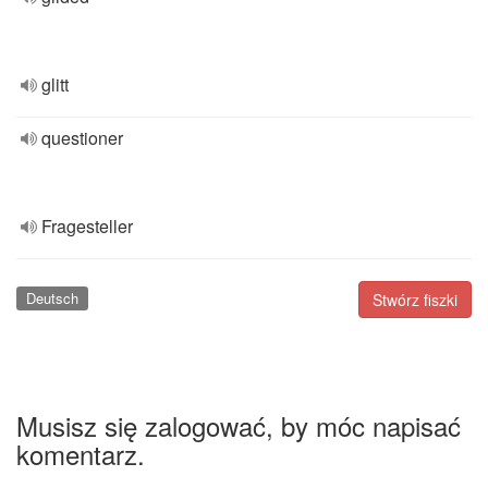
glitt
questioner
Fragesteller
Deutsch
Stwórz fiszki
Musisz się zalogować, by móc napisać
komentarz.