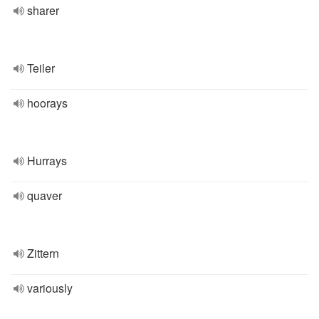
sharer
Teiler
hoorays
Hurrays
quaver
Zittern
variously