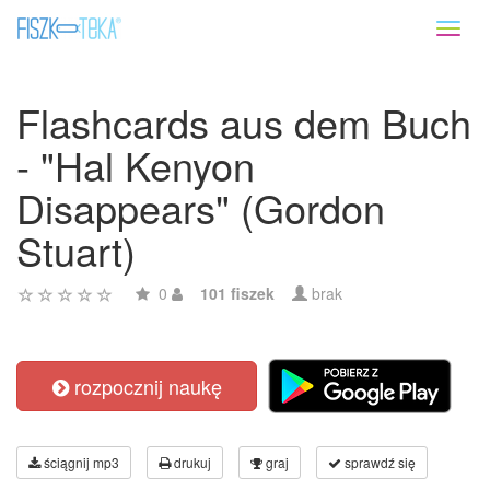
Toggl
naviga
Flashcards aus dem Buch
- "Hal Kenyon
Disappears" (Gordon
Stuart)
0
101 fiszek
brak
rozpocznij naukę
ściągnij mp3
drukuj
graj
sprawdź się