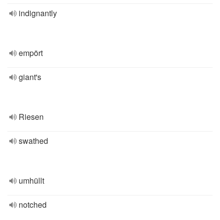
indignantly
empört
giant's
Riesen
swathed
umhüllt
notched