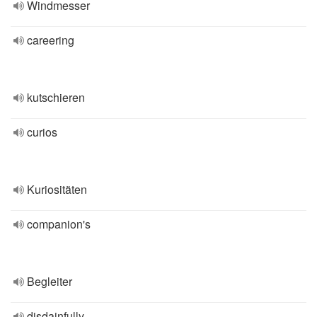
Windmesser
careering
kutschieren
curios
Kuriositäten
companion's
Begleiter
disdainfully