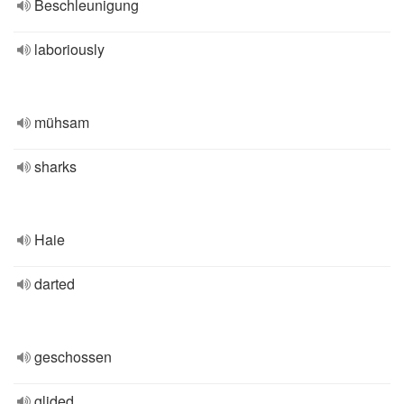
Beschleunigung
laboriously
mühsam
sharks
Haie
darted
geschossen
glided