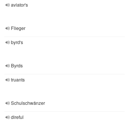
aviator's
Flieger
byrd's
Byrds
truants
Schulschwänzer
direful