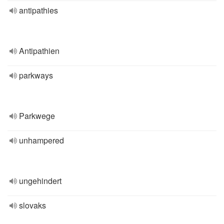
antipathies
Antipathien
parkways
Parkwege
unhampered
ungehindert
slovaks