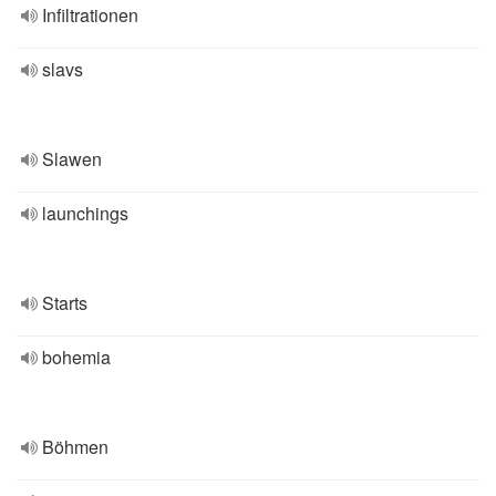
Infiltrationen
slavs
Slawen
launchings
Starts
bohemia
Böhmen