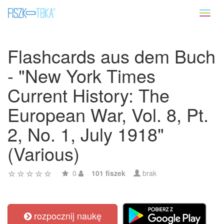
Toggl
naviga
Flashcards aus dem Buch
- "New York Times
Current History: The
European War, Vol. 8, Pt.
2, No. 1, July 1918"
(Various)
0
101 fiszek
brak
rozpocznij naukę