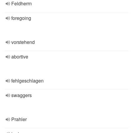
Feldherrn
foregoing
vorstehend
abortive
fehlgeschlagen
swaggers
Prahler