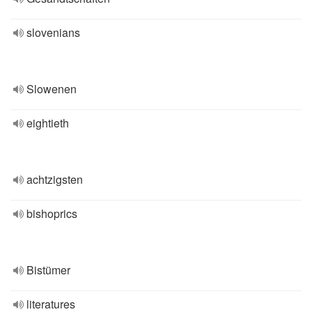
slovenians
Slowenen
eightieth
achtzigsten
bishoprics
Bistümer
literatures