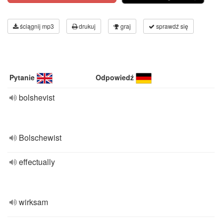
ściągnij mp3
drukuj
graj
sprawdź się
Pytanie
Odpowiedź
bolshevist
Bolschewist
effectually
wirksam