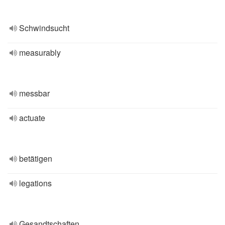
Schwindsucht
measurably
messbar
actuate
betätigen
legations
Gesandtschaften