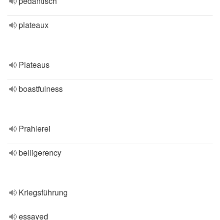
pedantisch
plateaux
Plateaus
boastfulness
Prahlerei
belligerency
Kriegsführung
essayed