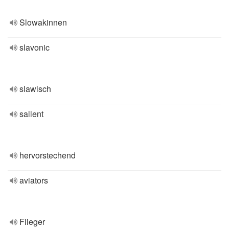
Slowakinnen
slavonic
slawisch
salient
hervorstechend
aviators
Flieger