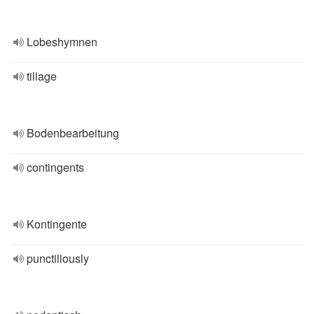
Lobeshymnen
tillage
Bodenbearbeitung
contingents
Kontingente
punctiliously