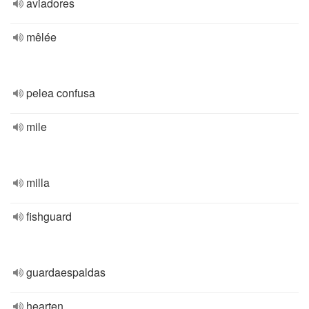
aviadores
mêlée
pelea confusa
mile
milla
fishguard
guardaespaldas
hearten