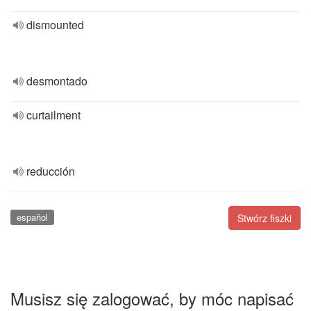
dismounted
desmontado
curtailment
reducción
español
Stwórz fiszki
Musisz się zalogować, by móc napisać