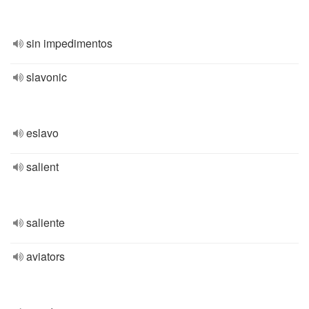
sin impedimentos
slavonic
eslavo
salient
saliente
aviators