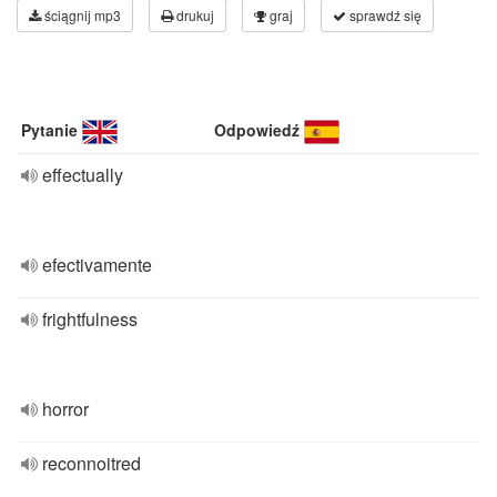
ściągnij mp3
drukuj
graj
sprawdź się
Pytanie
Odpowiedź
effectually
efectivamente
frightfulness
horror
reconnoitred