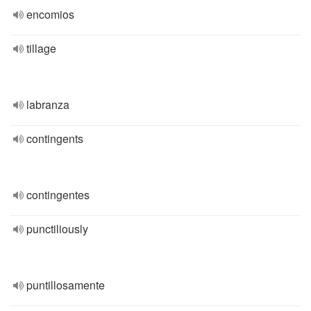
encomios
tillage
labranza
contingents
contingentes
punctiliously
puntillosamente