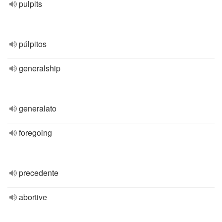
pulpits
púlpitos
generalship
generalato
foregoing
precedente
abortive