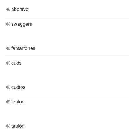
abortivo
swaggers
fanfarrones
cuds
cudios
teuton
teutón