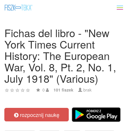
Toggl
naviga
Fichas del libro - "New
York Times Current
History: The European
War, Vol. 8, Pt. 2, No. 1,
July 1918" (Various)
0
101 fiszek
brak
rozpocznij naukę