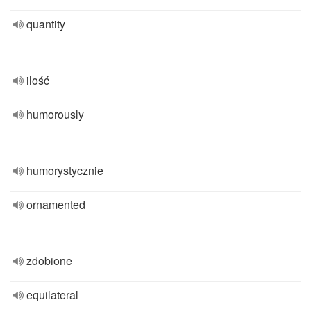
quantity
ilość
humorously
humorystycznie
ornamented
zdobione
equilateral