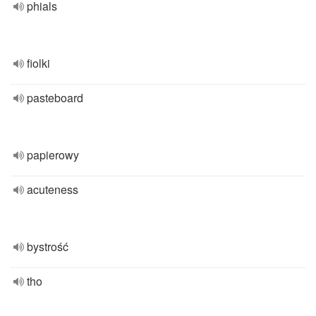
phials
fiolki
pasteboard
papierowy
acuteness
bystrość
tho