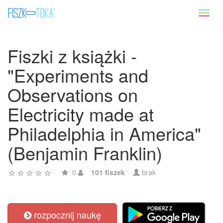
Toggl
naviga
Fiszki z książki -
"Experiments and
Observations on
Electricity made at
Philadelphia in America"
(Benjamin Franklin)
0
101 fiszek
brak
rozpocznij naukę