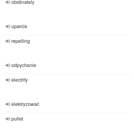
obstinately
uparcie
repelling
odpychanie
electrify
elektryzować
pullet