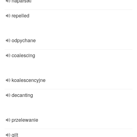
naparstki
repelled
odpychane
coalescing
koalescencyjne
decanting
przelewanie
gilt