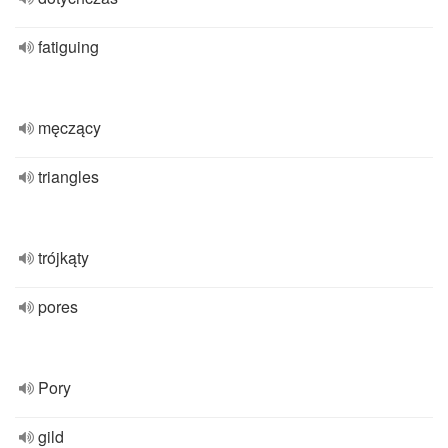
fatiguing
męczący
triangles
trójkąty
pores
Pory
gild