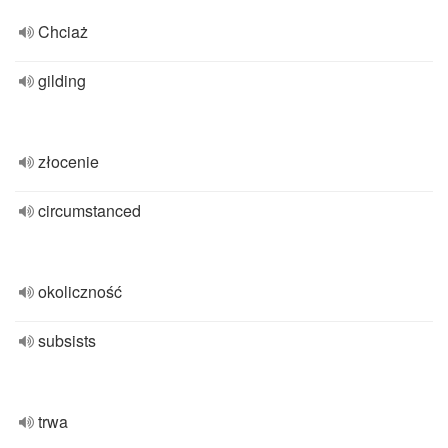
Chciaż
gilding
złocenie
circumstanced
okoliczność
subsists
trwa