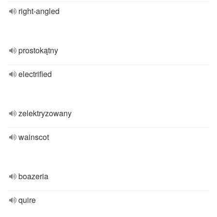
right-angled
prostokątny
electrified
zelektryzowany
wainscot
boazeria
quire