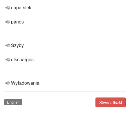
naparstek
panes
Szyby
discharges
Wyładowania
English
Stwórz fiszki