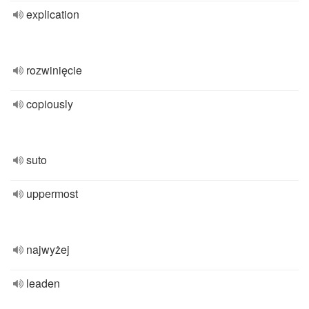
explication
rozwinięcie
copiously
suto
uppermost
najwyżej
leaden