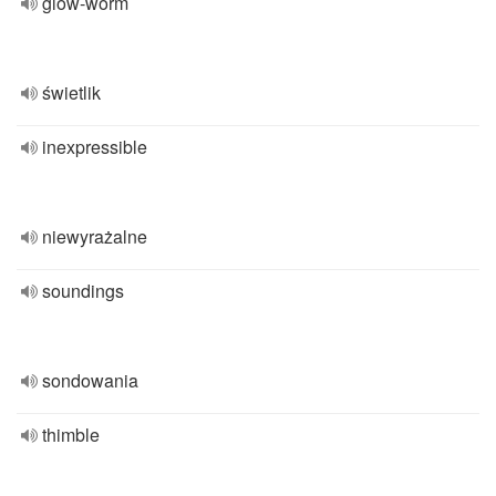
glow-worm
świetlik
inexpressible
niewyrażalne
soundings
sondowania
thimble