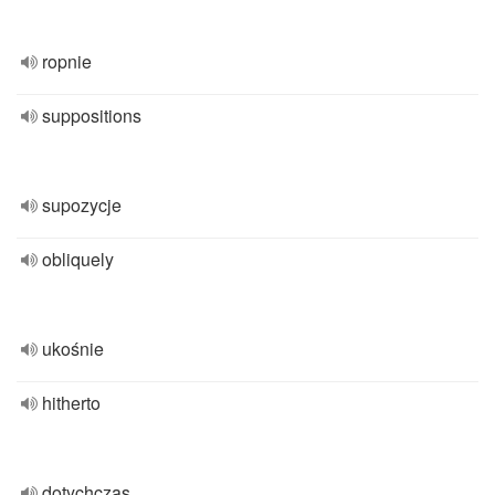
ropnie
suppositions
supozycje
obliquely
ukośnie
hitherto
dotychczas