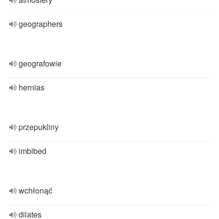
geographers
geografowie
hernias
przepukliny
imbibed
wchłonąć
dilates