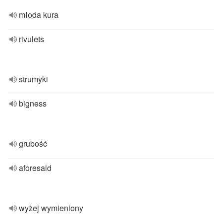
młoda kura
rivulets
strumyki
bigness
grubość
aforesaid
wyżej wymieniony