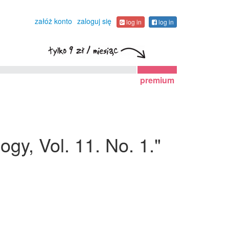
załóż konto
zaloguj się
log in
log in
premium
ogy, Vol. 11. No. 1."