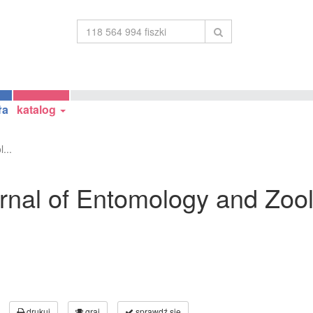
ła
katalog
...
urnal of Entomology and Zool
drukuj
graj
sprawdź się