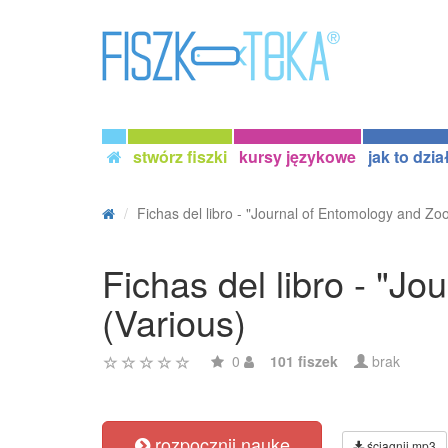
stwórz fiszki
kursy językowe
jak to dzia
Fichas del libro - "Journal of Entomology and Zool
Fichas del libro - "Jo
(Various)
0
101 fiszek
brak
rozpocznij naukę
ściągnij mp3