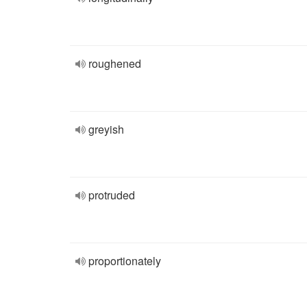
roughened
greyish
protruded
proportionately