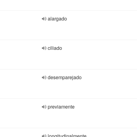
alargado
ciliado
desemparejado
previamente
longitudinalmente