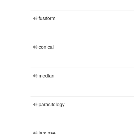
fusiform
conical
median
parasitology
laminae