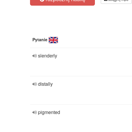
Pytanie
slenderly
distally
pigmented