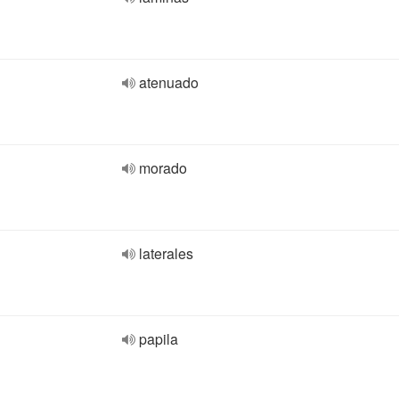
atenuado
morado
laterales
papila