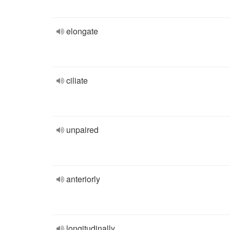
elongate
ciliate
unpaired
anteriorly
longitudinally