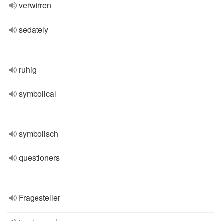
verwirren
sedately
ruhig
symbolical
symbolisch
questioners
Fragesteller