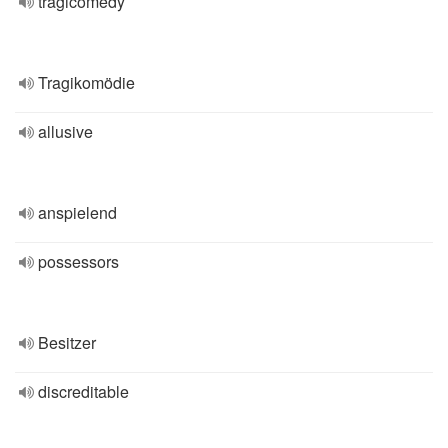
tragicomedy
Tragikomödie
allusive
anspielend
possessors
Besitzer
discreditable