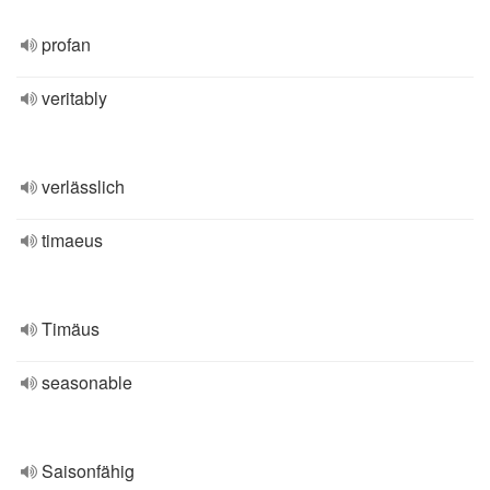
profan
veritably
verlässlich
timaeus
Timäus
seasonable
Saisonfähig