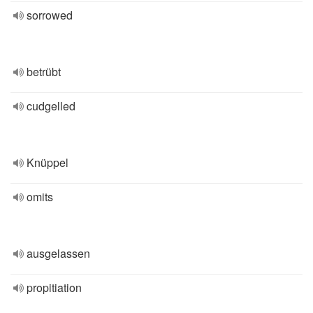
sorrowed
betrübt
cudgelled
Knüppel
omits
ausgelassen
propitiation