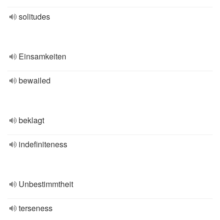
solitudes
Einsamkeiten
bewailed
beklagt
indefiniteness
Unbestimmtheit
terseness