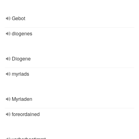
Gebot
diogenes
Diogene
myriads
Myriaden
foreordained