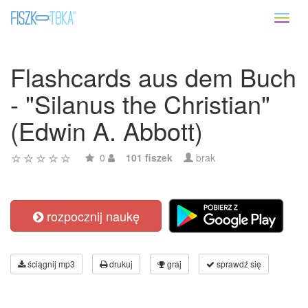
Toggl
naviga
Flashcards aus dem Buch
- "Silanus the Christian"
(Edwin A. Abbott)
0
101 fiszek
brak
rozpocznij naukę
ściągnij mp3
drukuj
graj
sprawdź się