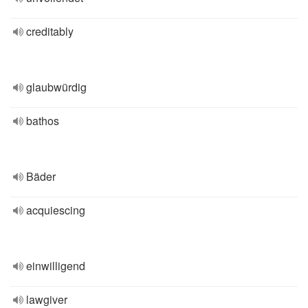
creditably
glaubwürdig
bathos
Bäder
acquiescing
einwilligend
lawgiver