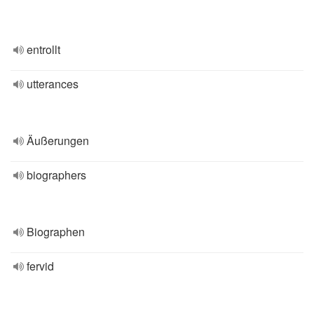
entrollt
utterances
Äußerungen
biographers
Biographen
fervid