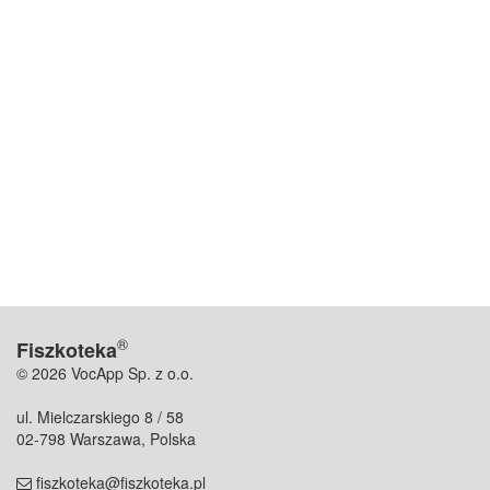
®
Fiszkoteka
© 2026 VocApp Sp. z o.o.
ul. Mielczarskiego 8 / 58
02-798 Warszawa, Polska
fiszkoteka@fiszkoteka.pl