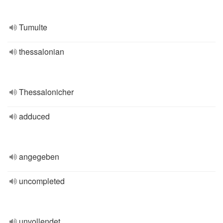
Tumulte
thessalonian
Thessalonicher
adduced
angegeben
uncompleted
unvollendet