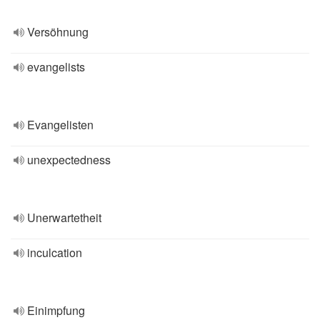
Versöhnung
evangelists
Evangelisten
unexpectedness
Unerwartetheit
inculcation
Einimpfung