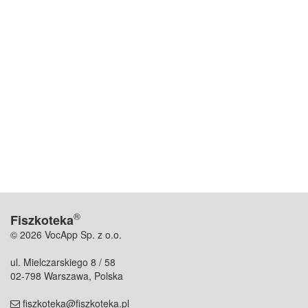
®
Fiszkoteka
© 2026 VocApp Sp. z o.o.
ul. Mielczarskiego 8 / 58
02-798 Warszawa, Polska
fiszkoteka@fiszkoteka.pl