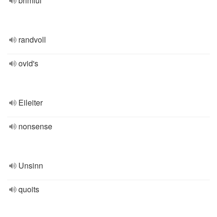
brimful
randvoll
ovid's
Eileiter
nonsense
Unsinn
quoits