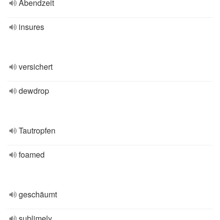
Abendzeit
insures
versichert
dewdrop
Tautropfen
foamed
geschäumt
sublimely