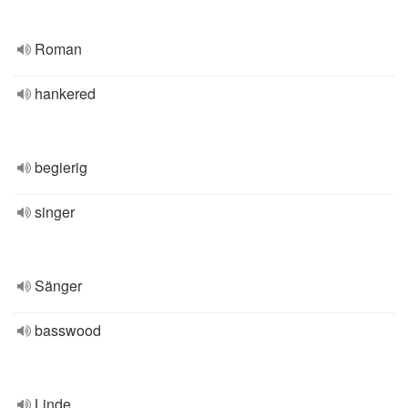
Roman
hankered
begierig
singer
Sänger
basswood
Linde