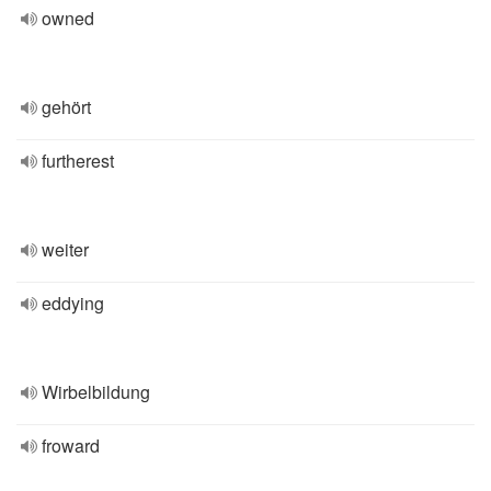
owned
gehört
furtherest
weiter
eddying
Wirbelbildung
froward