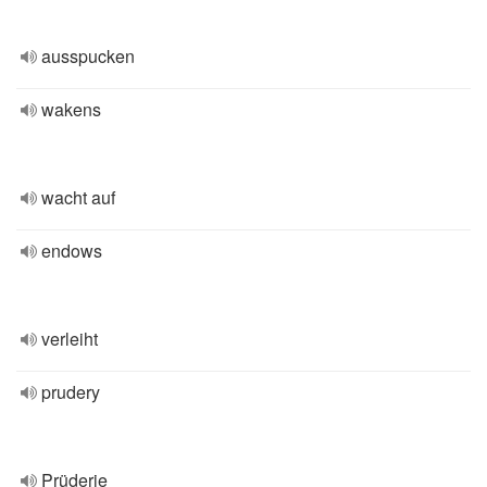
ausspucken
wakens
wacht auf
endows
verleiht
prudery
Prüderie