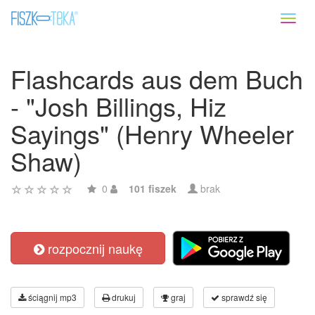
Toggl
naviga
Flashcards aus dem Buch
- "Josh Billings, Hiz
Sayings" (Henry Wheeler
Shaw)
0
101 fiszek
brak
rozpocznij naukę
ściągnij mp3
drukuj
graj
sprawdź się