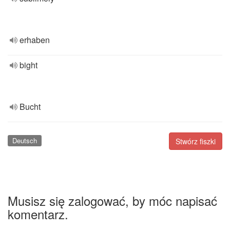
erhaben
bight
Bucht
Deutsch
Stwórz fiszki
Musisz się zalogować, by móc napisać
komentarz.