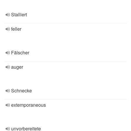
Stalliert
feller
Fälscher
auger
Schnecke
extemporaneous
unvorbereitete