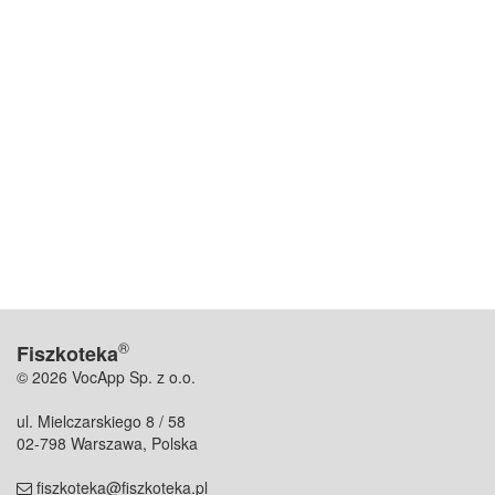
®
Fiszkoteka
© 2026 VocApp Sp. z o.o.
ul. Mielczarskiego 8 / 58
02-798 Warszawa, Polska
fiszkoteka@fiszkoteka.pl