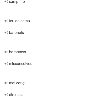
camp-fire
feu de camp
baronets
baronnets
misconceived
mal conçu
dimness