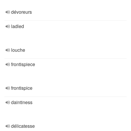
dévoreurs
ladled
louche
frontispiece
frontispice
daintiness
délicatesse