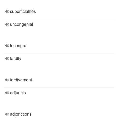
superficialités
uncongenial
incongru
tardily
tardivement
adjuncts
adjonctions