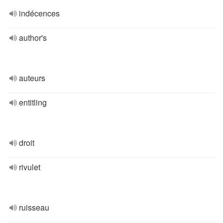
indécences
author's
auteurs
entitling
droit
rivulet
ruisseau