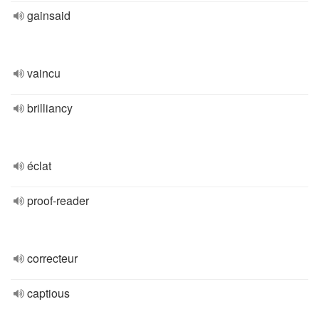
gainsaid
vaincu
brilliancy
éclat
proof-reader
correcteur
captious