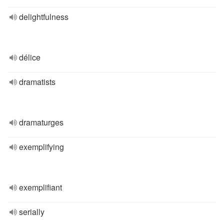
delightfulness
délice
dramatists
dramaturges
exemplifying
exemplifiant
serially