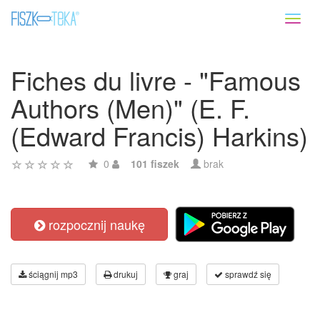
Toggl
naviga
Fiches du livre - "Famous
Authors (Men)" (E. F.
(Edward Francis) Harkins)
0
101 fiszek
brak
rozpocznij naukę
ściągnij mp3
drukuj
graj
sprawdź się