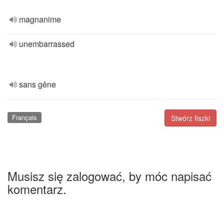
magnanime
unembarrassed
sans gêne
Français
Stwórz fiszki
Musisz się zalogować, by móc napisać
komentarz.