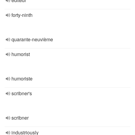
éditeur
forty-ninth
quarante-neuvième
humorist
humoriste
scribner's
scribner
industriously