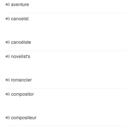
aventure
canoeist
canoéiste
novelist's
romancier
compositor
compositeur