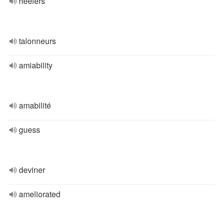
heelers
talonneurs
amiability
amabilité
guess
deviner
ameliorated