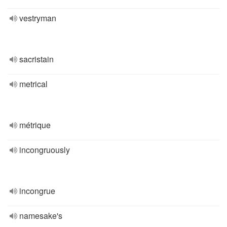
vestryman
sacristain
metrical
métrique
incongruously
incongrue
namesake's