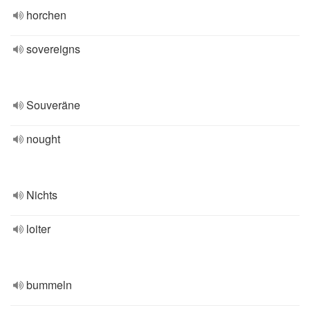
horchen
sovereigns
Souveräne
nought
Nichts
loiter
bummeln