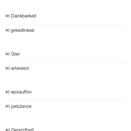
Dankbarkeit
greediness
Gier
whereon
woraufhin
petulance
Gereiztheit