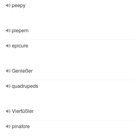
peepy
piepern
epicure
Genießer
quadrupeds
Vierfüßler
pinafore