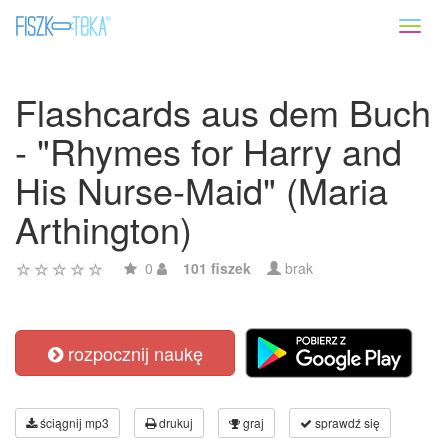
Toggl
naviga
Flashcards aus dem Buch
- "Rhymes for Harry and
His Nurse-Maid" (Maria
Arthington)
0
101 fiszek
brak
rozpocznij naukę
ściągnij mp3
drukuj
graj
sprawdź się