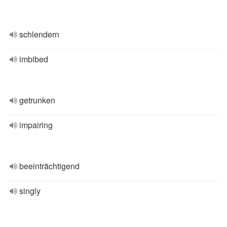
schlendern
imbibed
getrunken
impairing
beeinträchtigend
singly