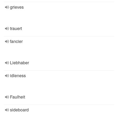
grieves
trauert
fancier
Liebhaber
idleness
Faulheit
sideboard