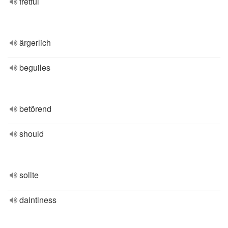
fretful
ärgerlich
beguiles
betörend
should
sollte
daintiness