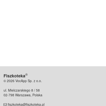
®
Fiszkoteka
© 2026 VocApp Sp. z o.o.
ul. Mielczarskiego 8 / 58
02-798 Warszawa, Polska
fiszkoteka@fiszkoteka.pl