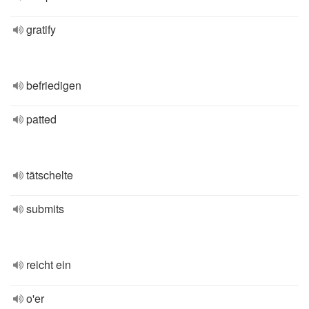
gratify
befriedigen
patted
tätschelte
submits
reicht ein
o'er