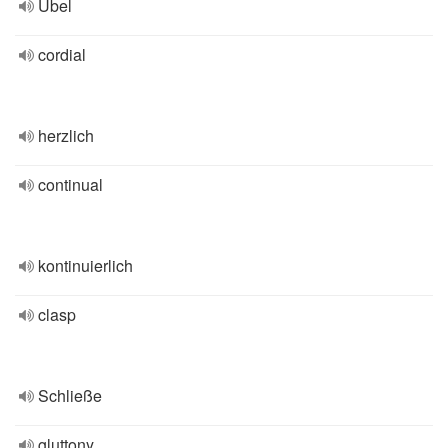
Übel
cordial
herzlich
continual
kontinuierlich
clasp
Schließe
gluttony