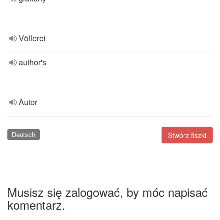
Völlerei
author's
Autor
Deutsch
Stwórz fiszki
Musisz się zalogować, by móc napisać
komentarz.