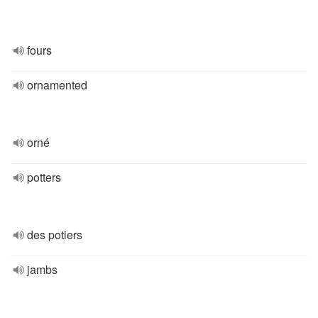
fours
ornamented
orné
potters
des potiers
jambs