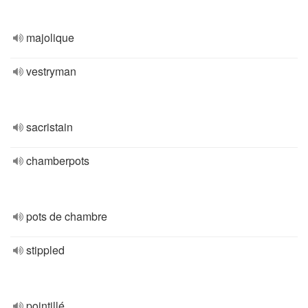
majolique
vestryman
sacristain
chamberpots
pots de chambre
stippled
pointillé