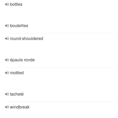
bottles
bouteilles
round-shouldered
épaule ronde
mottled
tacheté
windbreak