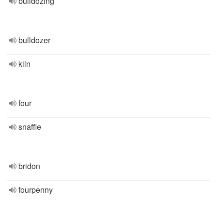
bulldozing
bulldozer
kiln
four
snaffle
bridon
fourpenny