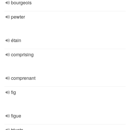
bourgeois
pewter
étain
comprising
comprenant
fig
figue
trivets