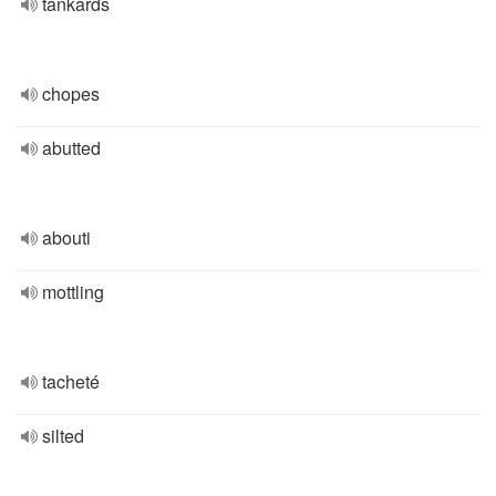
tankards
chopes
abutted
abouti
mottling
tacheté
silted