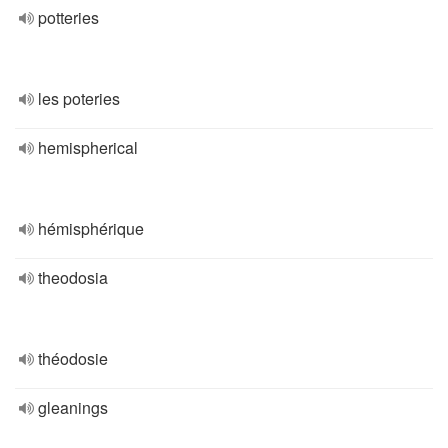
potteries
les poteries
hemispherical
hémisphérique
theodosia
théodosie
gleanings