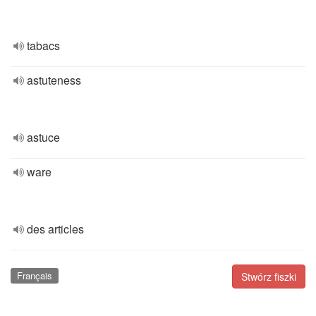
tabacs
astuteness
astuce
ware
des articles
Français
Stwórz fiszki