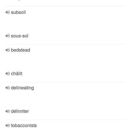
subsoil
sous-sol
bedstead
châlit
delineating
délimiter
tobacconists