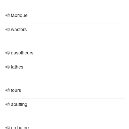
fabrique
wasters
gaspilleurs
lathes
tours
abutting
en butée