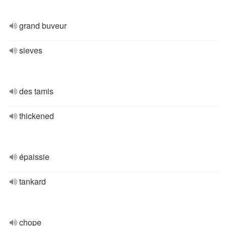
grand buveur
sieves
des tamis
thickened
épaissie
tankard
chope