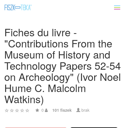
Toggl
naviga
Fiches du livre -
"Contributions From the
Museum of History and
Technology Papers 52-54
on Archeology" (Ivor Noel
Hume C. Malcolm
Watkins)
0
101 fiszek
brak