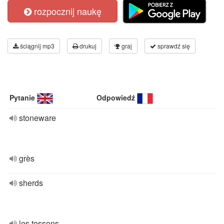
rozpocznij naukę
ściągnij mp3
drukuj
graj
sprawdź się
Pytanie
Odpowiedź
stoneware
grès
sherds
les tessons