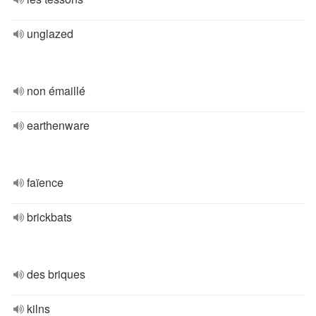
unglazed
non émaillé
earthenware
faïence
brickbats
des briques
kilns