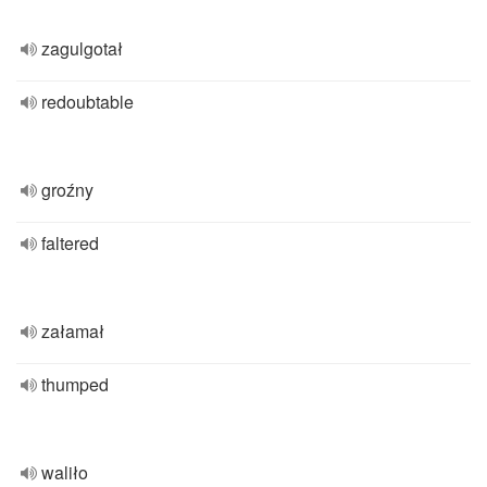
zagulgotał
redoubtable
groźny
faltered
załamał
thumped
waliło