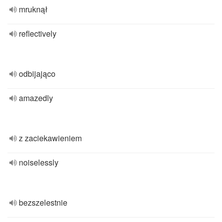
mruknął
reflectively
odbijająco
amazedly
z zaciekawieniem
noiselessly
bezszelestnie