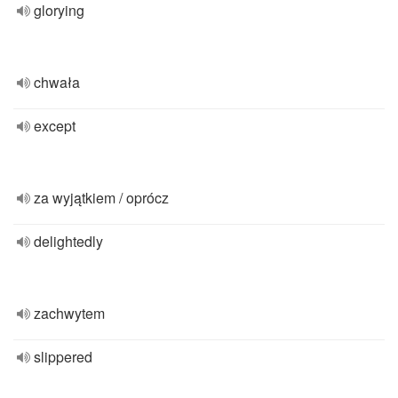
glorying
chwała
except
za wyjątkiem / oprócz
delightedly
zachwytem
slippered