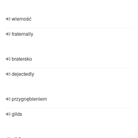
wierność
fraternally
bratersko
dejectedly
przygnębieniem
gilds