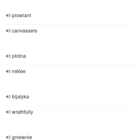
prowiant
canvassers
płótna
mêlée
bijatyka
wrathfully
gniewnie