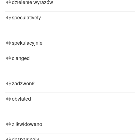
dzielenie wyrazów
speculatively
spekulacyjnie
clanged
zadzwonił
obviated
zlikwidowano
despairingly