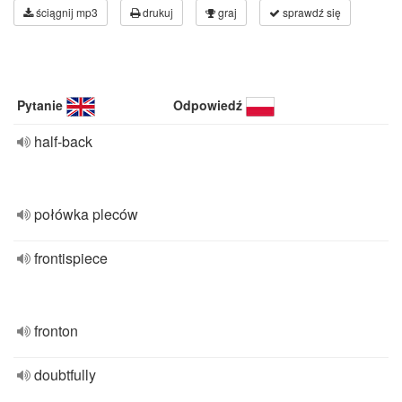
ściągnij mp3
drukuj
graj
sprawdź się
Pytanie
Odpowiedź
half-back
połówka pleców
frontispiece
fronton
doubtfully