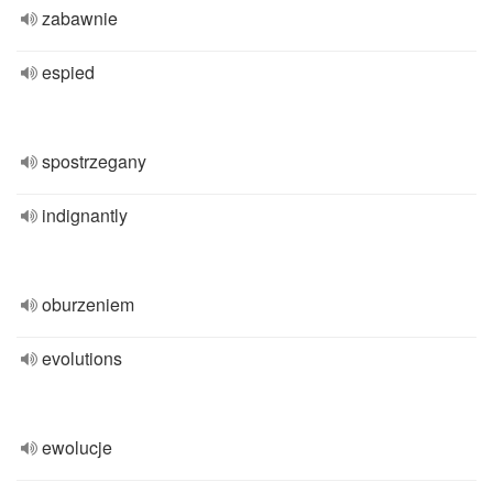
zabawnie
espied
spostrzegany
indignantly
oburzeniem
evolutions
ewolucje