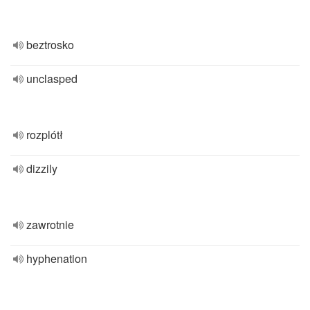
beztrosko
unclasped
rozplótł
dizzily
zawrotnie
hyphenation