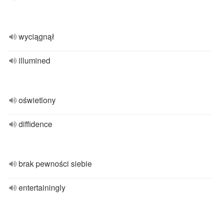
wyciągnął
illumined
oświetlony
diffidence
brak pewności siebie
entertainingly