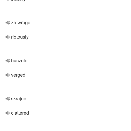
złowrogo
riotously
hucznie
verged
skrajne
clattered