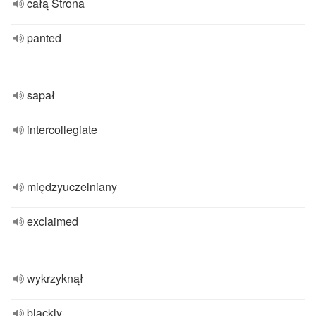
całą Strona
panted
sapał
intercollegiate
międzyuczelniany
exclaimed
wykrzyknął
blackly