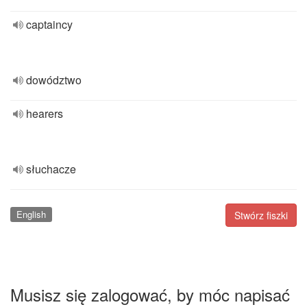
captaincy
dowództwo
hearers
słuchacze
English
Stwórz fiszki
Musisz się zalogować, by móc napisać