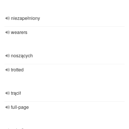
niezapełniony
wearers
noszących
trotted
trącił
full-page