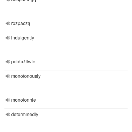
rozpaczą
indulgently
pobłażliwie
monotonously
monotonnie
determinedly