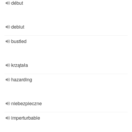
début
debiut
bustled
krzątała
hazarding
niebezpieczne
imperturbable