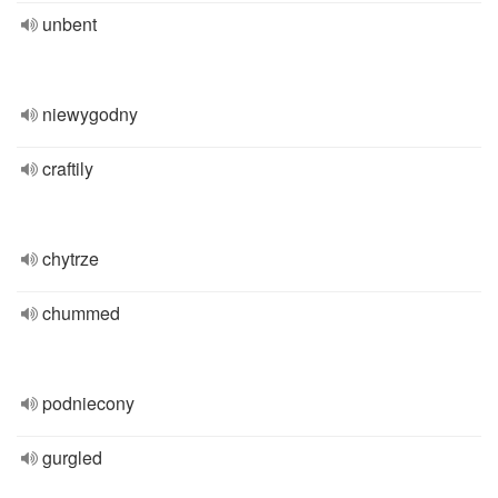
unbent
niewygodny
craftily
chytrze
chummed
podniecony
gurgled