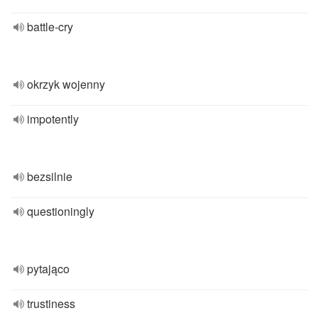
battle-cry
okrzyk wojenny
impotently
bezsilnie
questioningly
pytająco
trustiness