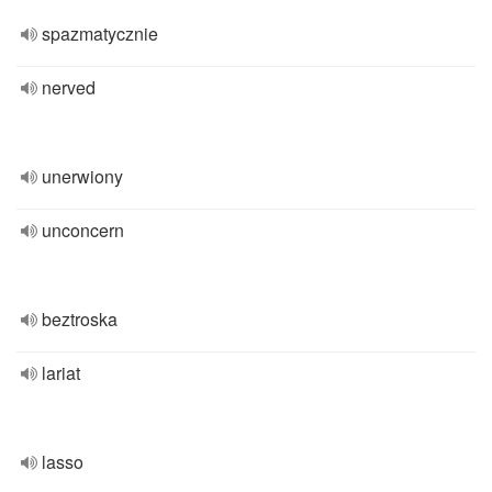
spazmatycznie
nerved
unerwiony
unconcern
beztroska
lariat
lasso