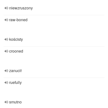
niewzruszony
raw-boned
kościsty
crooned
zanucił
ruefully
smutno