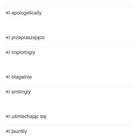
apologetically
przepraszająco
imploringly
błagalnie
smilingly
uśmiechając się
jauntily