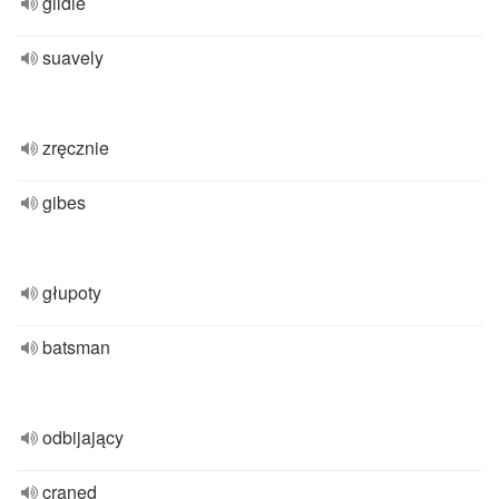
gildie
suavely
zręcznie
gibes
głupoty
batsman
odbijający
craned