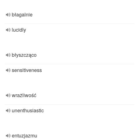
błagalnie
lucidly
błyszcząco
sensitiveness
wrażliwość
unenthusiastic
entuzjazmu