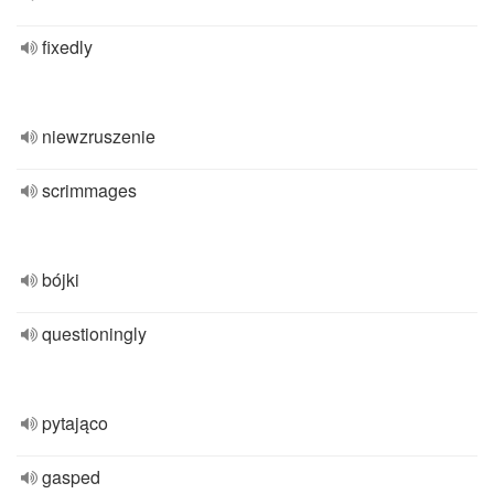
fixedly
niewzruszenie
scrimmages
bójki
questioningly
pytająco
gasped