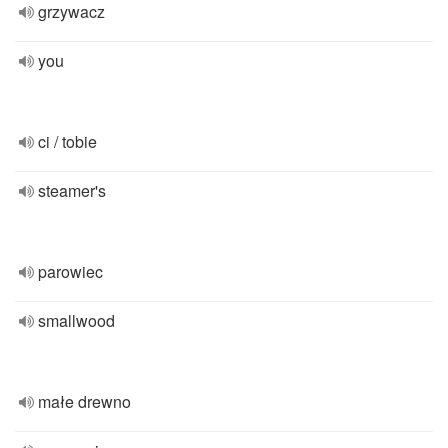
grzywacz
you
ci / tobie
steamer's
parowiec
smallwood
małe drewno