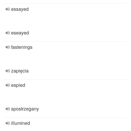
essayed
eseayed
fastenings
zapięcia
espied
spostrzegany
illumined