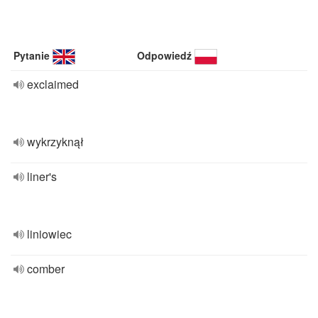
Pytanie
Odpowiedź
exclaimed
wykrzyknął
liner's
liniowiec
comber