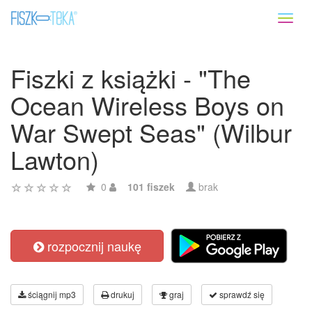
Toggl
naviga
Fiszki z książki - "The
Ocean Wireless Boys on
War Swept Seas" (Wilbur
Lawton)
0
101 fiszek
brak
rozpocznij naukę
ściągnij mp3
drukuj
graj
sprawdź się