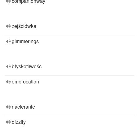
companionway
zejściówka
glimmerings
błyskotliwość
embrocation
nacieranie
dizzily