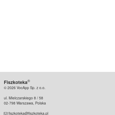
®
Fiszkoteka
© 2026 VocApp Sp. z o.o.
ul. Mielczarskiego 8 / 58
02-798 Warszawa, Polska
fiszkoteka@fiszkoteka.pl