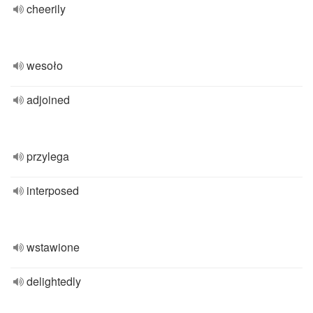
cheerily
wesoło
adjoined
przylega
interposed
wstawione
delightedly