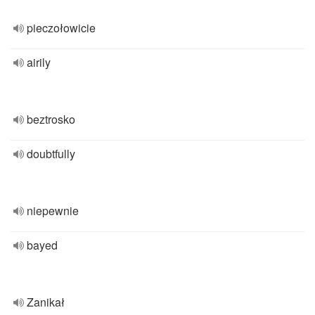
pieczołowicie
airily
beztrosko
doubtfully
niepewnie
bayed
Zanikał