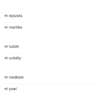
dyszała
manlike
ludzki
untidily
niedbale
yowl