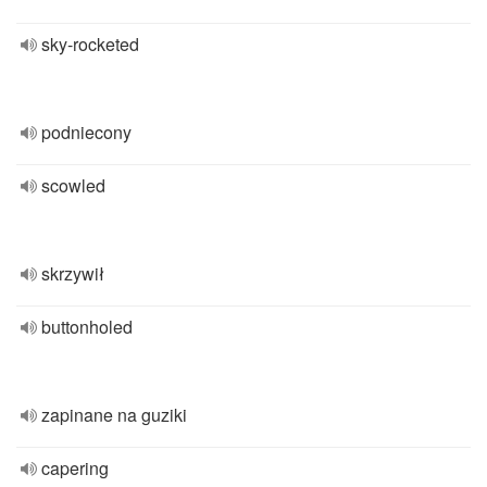
sky-rocketed
podniecony
scowled
skrzywił
buttonholed
zapinane na guziki
capering