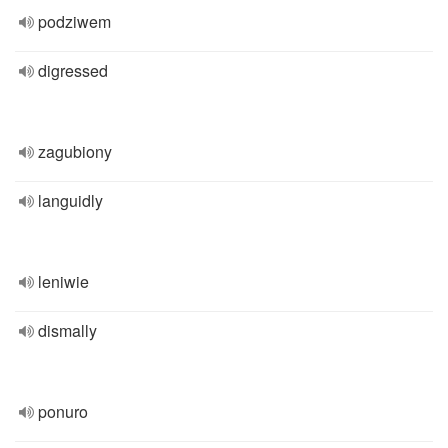
podziwem
digressed
zagubiony
languidly
leniwie
dismally
ponuro