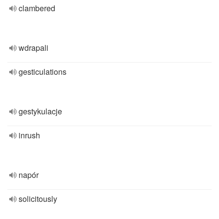
clambered
wdrapali
gesticulations
gestykulacje
inrush
napór
solicitously