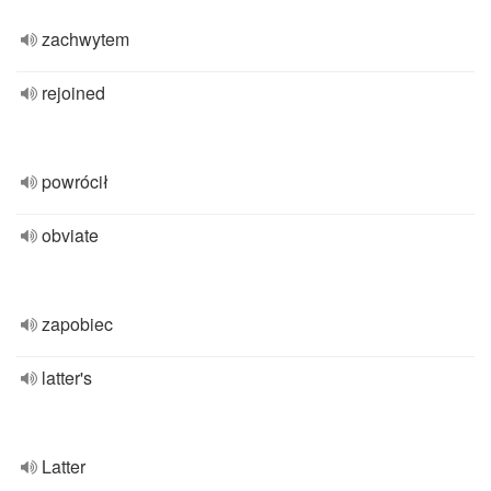
zachwytem
rejoined
powrócił
obviate
zapobiec
latter's
Latter