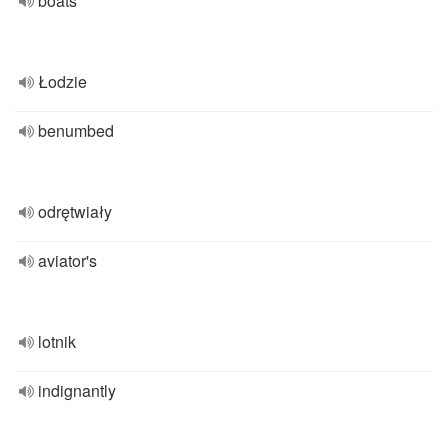
boats
Łodzie
benumbed
odrętwiały
aviator's
lotnik
indignantly