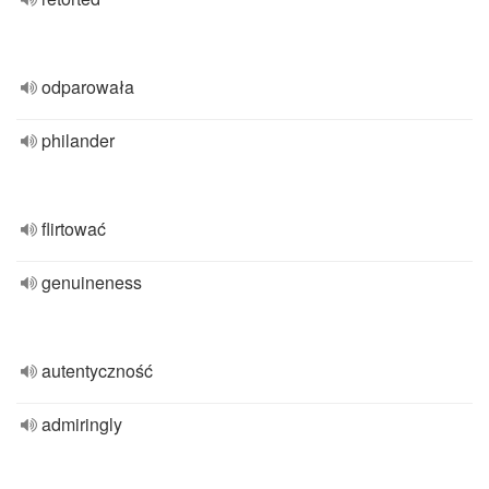
odparowała
philander
flirtować
genuineness
autentyczność
admiringly