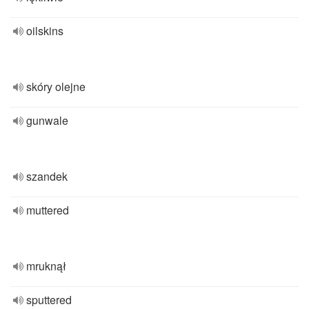
oilskins
skóry olejne
gunwale
szandek
muttered
mruknął
sputtered