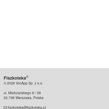
®
Fiszkoteka
© 2026 VocApp Sp. z o.o.
ul. Mielczarskiego 8 / 58
02-798 Warszawa, Polska
fiszkoteka@fiszkoteka.pl