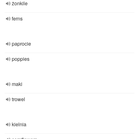
żonkile
ferns
paprocie
poppies
maki
trowel
kielnia