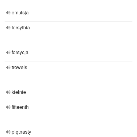
emulsja
forsythia
forsycja
trowels
kielnie
fifteenth
piętnasty