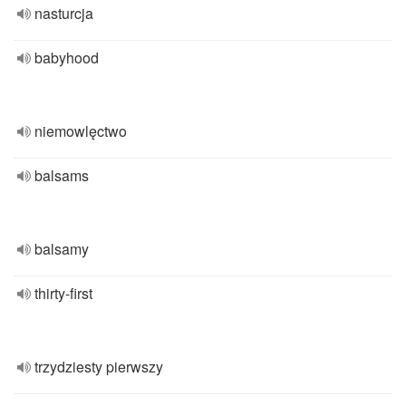
nasturcja
babyhood
niemowlęctwo
balsams
balsamy
thirty-first
trzydziesty pierwszy