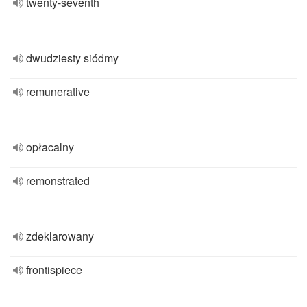
twenty-seventh
dwudziesty siódmy
remunerative
opłacalny
remonstrated
zdeklarowany
frontispiece