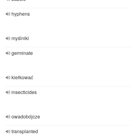
hyphens
myślniki
germinate
kiełkować
insecticides
owadobójcze
transplanted