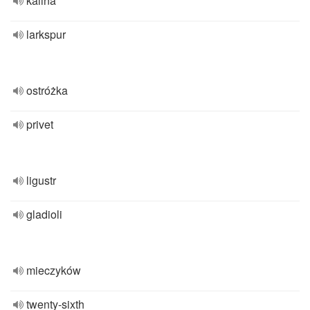
kalina
larkspur
ostróżka
privet
ligustr
gladioli
mieczyków
twenty-sixth