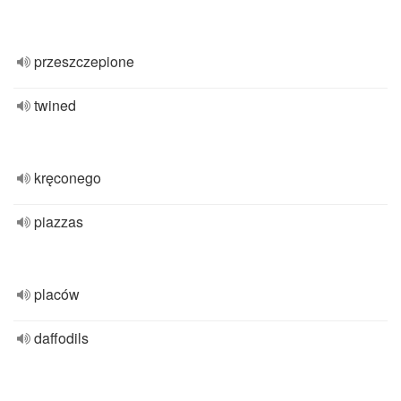
przeszczepione
twined
kręconego
piazzas
placów
daffodils