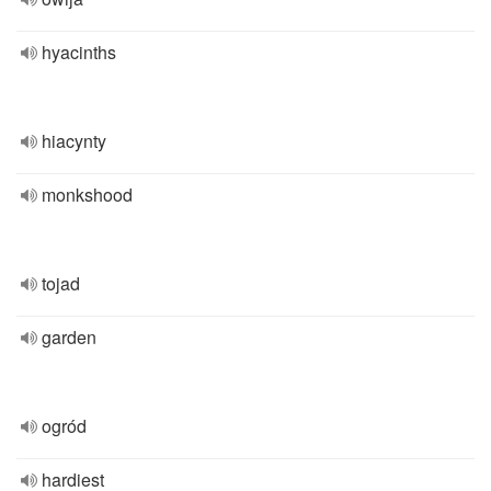
hyacinths
hiacynty
monkshood
tojad
garden
ogród
hardiest