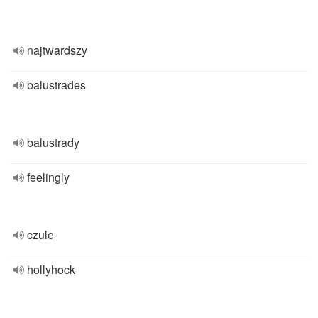
najtwardszy
balustrades
balustrady
feelingly
czule
hollyhock