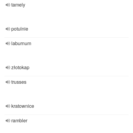
tamely
potulnie
laburnum
złotokap
trusses
kratownice
rambler