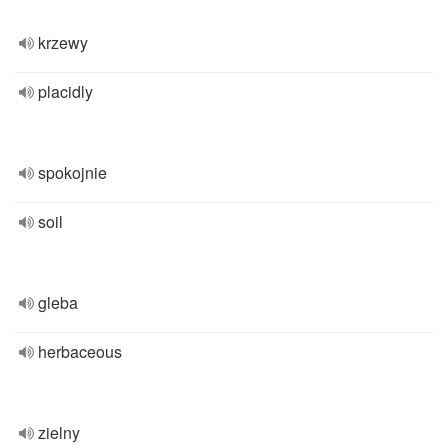
krzewy
placidly
spokojnie
soil
gleba
herbaceous
zielny