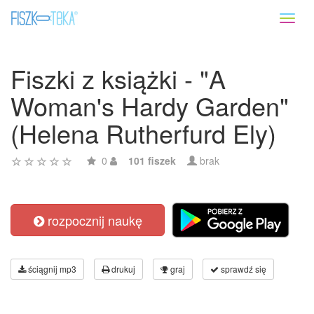
Toggl
naviga
Fiszki z książki - "A
Woman's Hardy Garden"
(Helena Rutherfurd Ely)
0
101 fiszek
brak
rozpocznij naukę
ściągnij mp3
drukuj
graj
sprawdź się