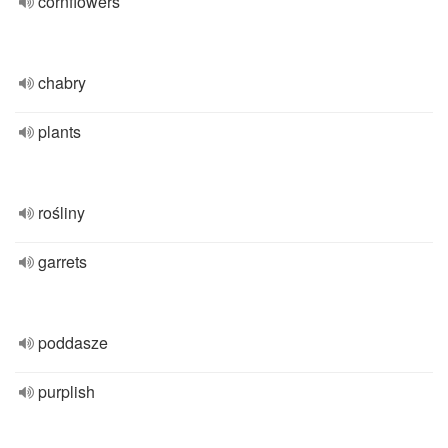
cornflowers
chabry
plants
rośliny
garrets
poddasze
purplish