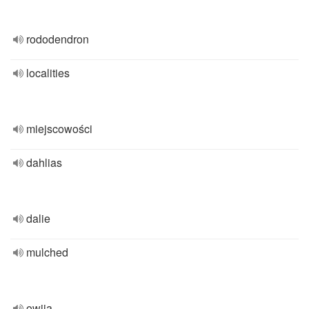
rododendron
localities
miejscowości
dahlias
dalie
mulched
owija