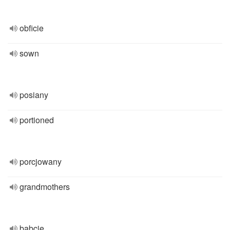
obficie
sown
posiany
portioned
porcjowany
grandmothers
babcie