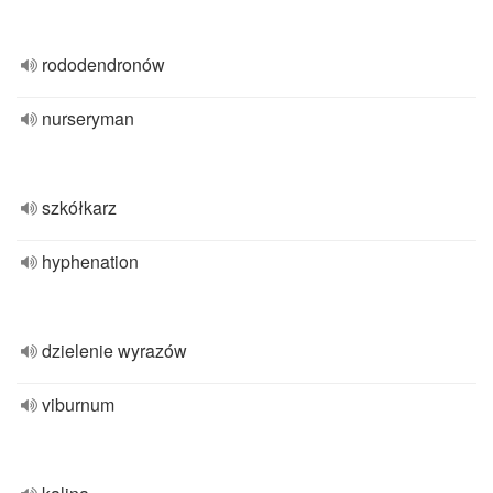
rododendronów
nurseryman
szkółkarz
hyphenation
dzielenie wyrazów
viburnum