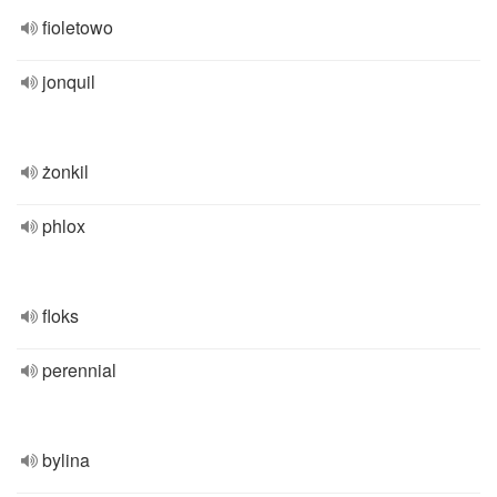
fioletowo
jonquil
żonkil
phlox
floks
perennial
bylina