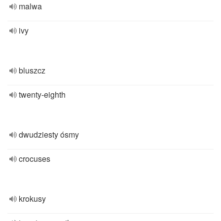
malwa
ivy
bluszcz
twenty-eighth
dwudziesty ósmy
crocuses
krokusy