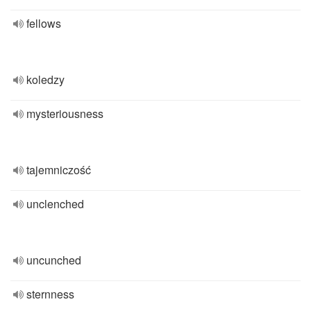
fellows
koledzy
mysteriousness
tajemniczość
unclenched
uncunched
sternness