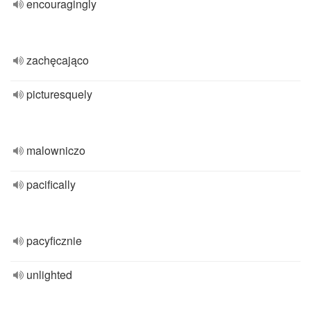
encouragingly
zachęcająco
picturesquely
malowniczo
pacifically
pacyficznie
unlighted