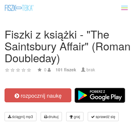
Toggl
naviga
Fiszki z książki - "The
Saintsbury Affair" (Roman
Doubleday)
0
101 fiszek
brak
rozpocznij naukę
ściągnij mp3
drukuj
graj
sprawdź się