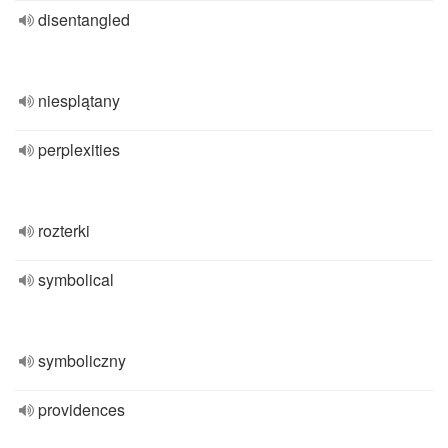
disentangled
niesplątany
perplexities
rozterki
symbolical
symboliczny
providences