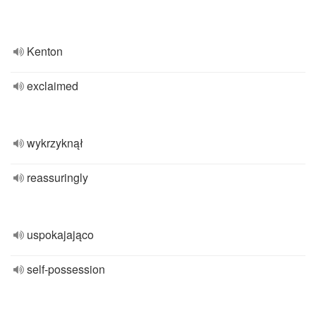
Kenton
exclaimed
wykrzyknął
reassuringly
uspokajająco
self-possession