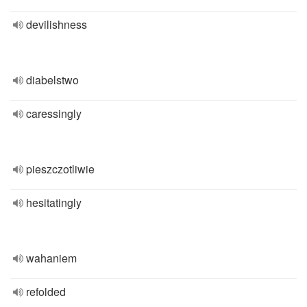
devilishness
diabelstwo
caressingly
pieszczotliwie
hesitatingly
wahaniem
refolded