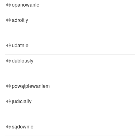
opanowanie
adroitly
udatnie
dubiously
powątpiewaniem
judicially
sądownie