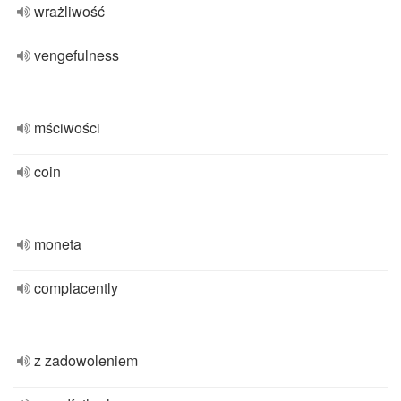
wrażliwość
vengefulness
mściwości
coin
moneta
complacently
z zadowoleniem