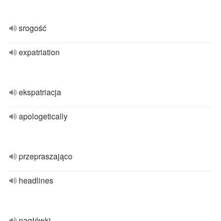
srogość
expatriation
ekspatriacja
apologetically
przepraszająco
headlines
nagłówki