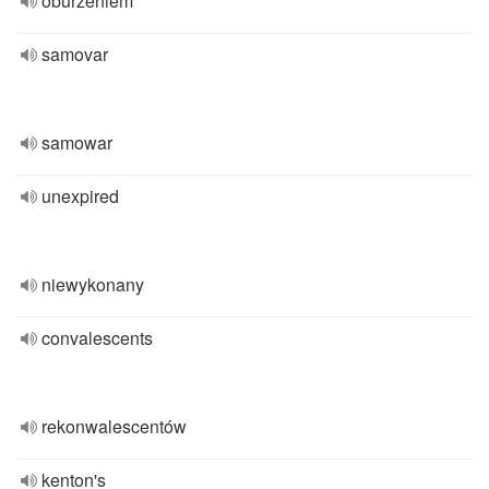
oburzeniem
samovar
samowar
unexpired
niewykonany
convalescents
rekonwalescentów
kenton's