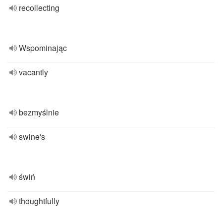
recollecting
Wspominając
vacantly
bezmyślnie
swine's
świń
thoughtfully