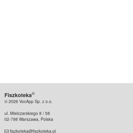
®
Fiszkoteka
© 2026 VocApp Sp. z o.o.
ul. Mielczarskiego 8 / 58
02-798 Warszawa, Polska
fiszkoteka@fiszkoteka.pl