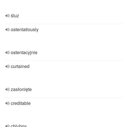
śluz
ostentatiously
ostentacyjnie
curtained
zasłonięte
creditable
chlubny