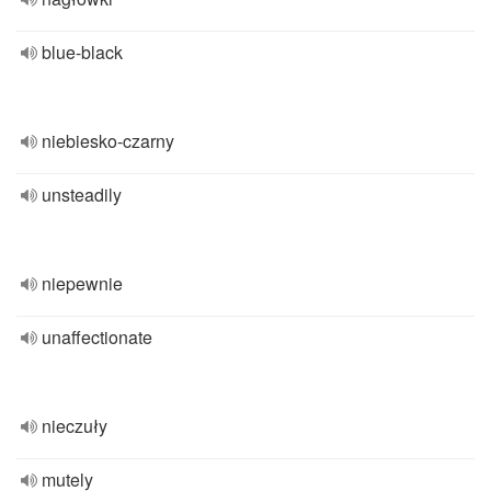
blue-black
niebiesko-czarny
unsteadily
niepewnie
unaffectionate
nieczuły
mutely