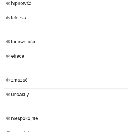
hipnotyści
iciness
lodowatość
efface
zmazać
uneasily
niespokojnie