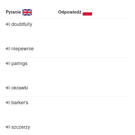
Pytanie
Odpowiedź
doubtfully
niepewnie
parings
okrawki
barker's
szczerzy