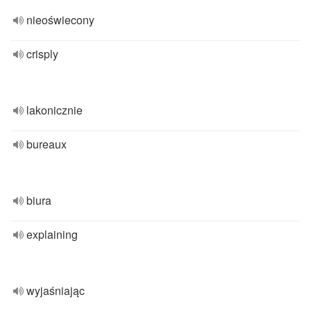
nieoświecony
crisply
lakonicznie
bureaux
biura
explaining
wyjaśniając