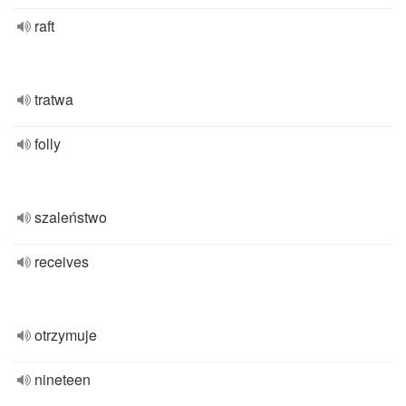
raft
tratwa
folly
szaleństwo
receives
otrzymuje
nineteen