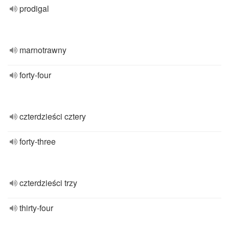
prodigal
marnotrawny
forty-four
czterdzieści cztery
forty-three
czterdzieści trzy
thirty-four