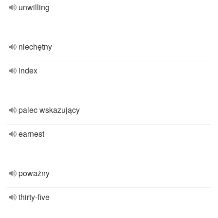
unwilling
niechętny
index
palec wskazujący
earnest
poważny
thirty-five