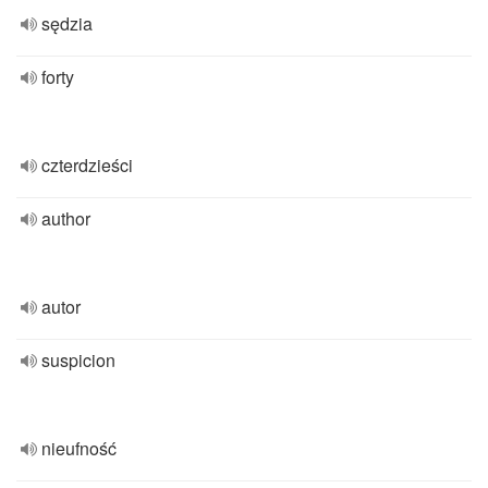
sędzia
forty
czterdzieści
author
autor
suspicion
nieufność