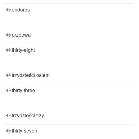
endures
przetrwa
thirty-eight
trzydzieści osiem
thirty-three
trzydzieści trzy
thirty-seven