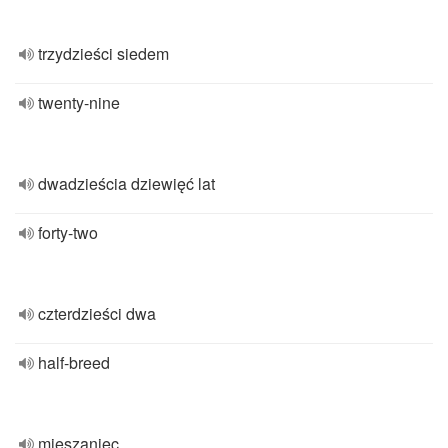
trzydzieści siedem
twenty-nine
dwadzieścia dziewięć lat
forty-two
czterdzieści dwa
half-breed
mieszaniec