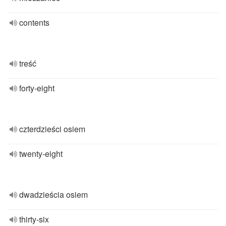
contents
treść
forty-eight
czterdzieści osiem
twenty-eight
dwadzieścia osiem
thirty-six