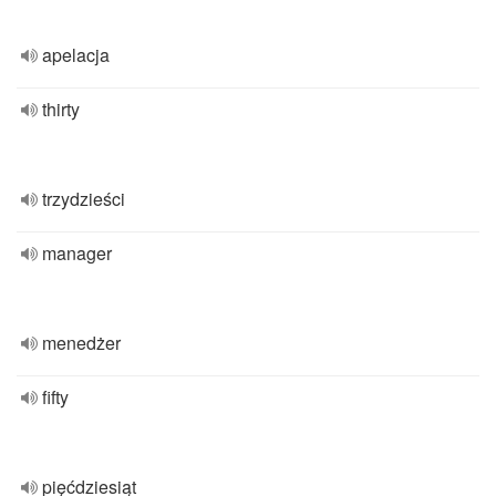
apelacja
thirty
trzydzieści
manager
menedżer
fifty
pięćdziesiąt