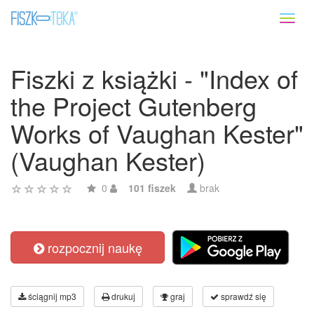
Toggl
naviga
Fiszki z książki - "Index of
the Project Gutenberg
Works of Vaughan Kester"
(Vaughan Kester)
0
101 fiszek
brak
rozpocznij naukę
ściągnij mp3
drukuj
graj
sprawdź się