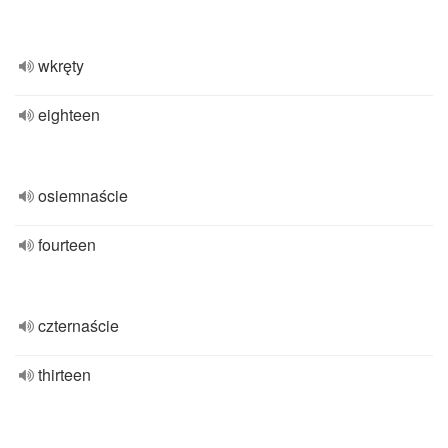
wkręty
eighteen
osiemnaście
fourteen
czternaście
thirteen