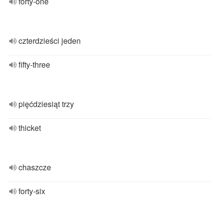
forty-one
czterdzieści jeden
fifty-three
pięćdziesiąt trzy
thicket
chaszcze
forty-six