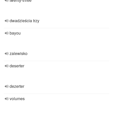
twenty-three
dwadzieścia trzy
bayou
zalewisko
deserter
dezerter
volumes