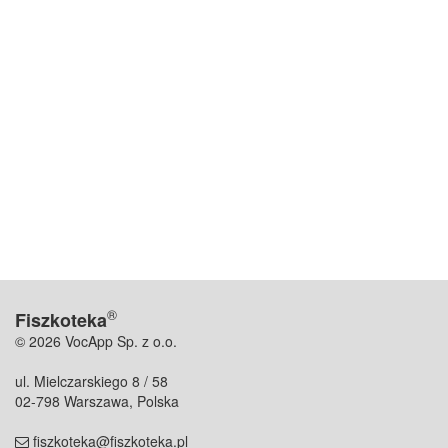
®
Fiszkoteka
© 2026 VocApp Sp. z o.o.
ul. Mielczarskiego 8 / 58
02-798 Warszawa, Polska
fiszkoteka@fiszkoteka.pl