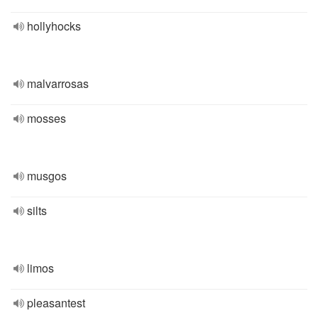
hollyhocks
malvarrosas
mosses
musgos
silts
limos
pleasantest