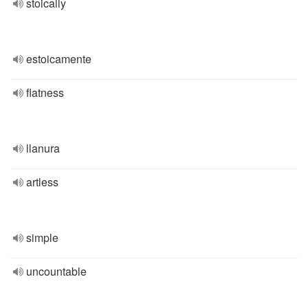
stoically
estoicamente
flatness
llanura
artless
simple
uncountable