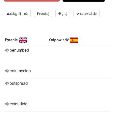
ściągnij mp3
drukuj
graj
sprawdź się
Pytanie
Odpowiedź
benumbed
entumecido
outspread
extendido