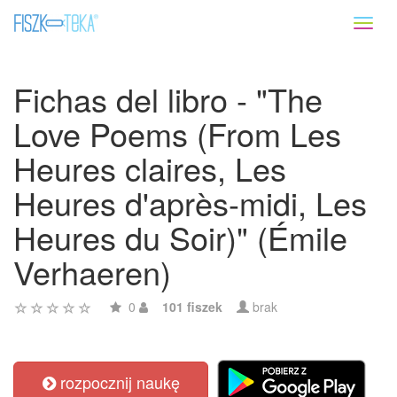
Toggl
naviga
Fichas del libro - "The
Love Poems (From Les
Heures claires, Les
Heures d'après-midi, Les
Heures du Soir)" (Émile
Verhaeren)
0
101 fiszek
brak
rozpocznij naukę