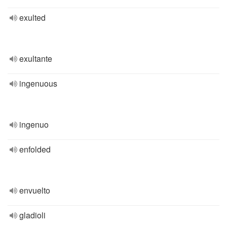
exulted
exultante
ingenuous
ingenuo
enfolded
envuelto
gladioli