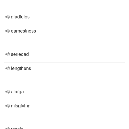
gladiolos
earnestness
seriedad
lengthens
alarga
misgiving
recelo