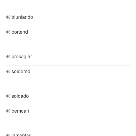
triunfando
portend
presagiar
soldered
soldado
bemoan
lamentar