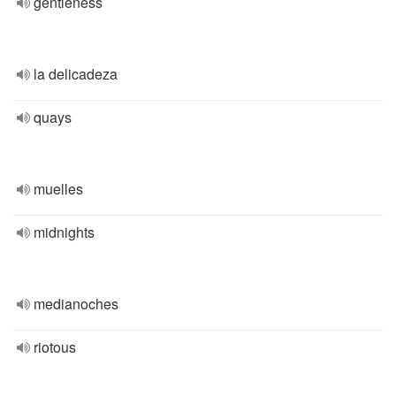
gentleness
la delicadeza
quays
muelles
midnights
medianoches
riotous