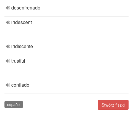
desenfrenado
iridescent
iridiscente
trustful
confiado
español
Stwórz fiszki