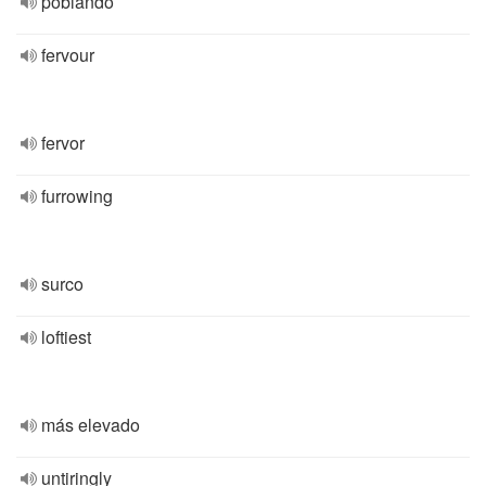
poblando
fervour
fervor
furrowing
surco
loftiest
más elevado
untiringly