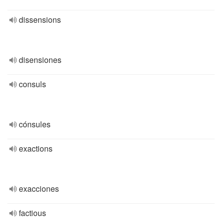
dissensions
disensiones
consuls
cónsules
exactions
exacciones
factious