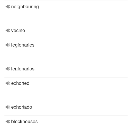
neighbouring
vecino
legionaries
legionarios
exhorted
exhortado
blockhouses