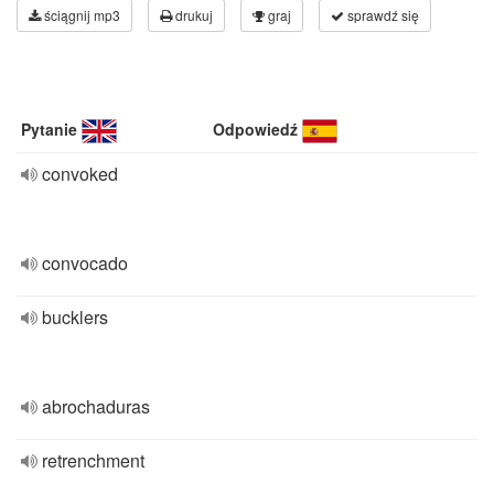
ściągnij mp3
drukuj
graj
sprawdź się
Pytanie
Odpowiedź
convoked
convocado
bucklers
abrochaduras
retrenchment