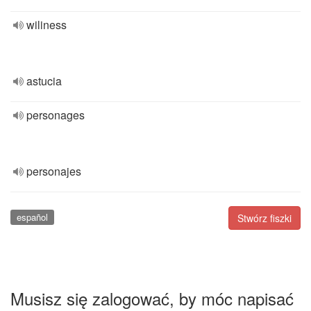
wiliness
astucia
personages
personajes
español
Stwórz fiszki
Musisz się zalogować, by móc napisać