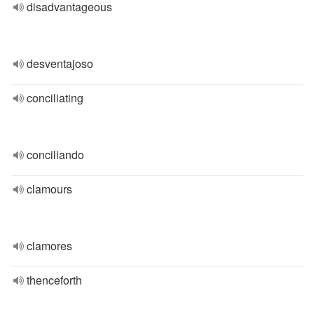
disadvantageous
desventajoso
conciliating
conciliando
clamours
clamores
thenceforth