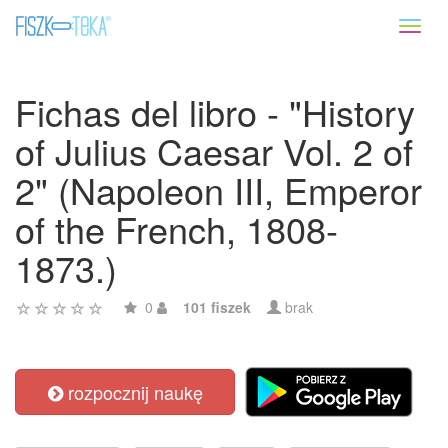
Toggl
naviga
Fichas del libro - "History
of Julius Caesar Vol. 2 of
2" (Napoleon III, Emperor
of the French, 1808-
1873.)
0
101 fiszek
brak
rozpocznij naukę