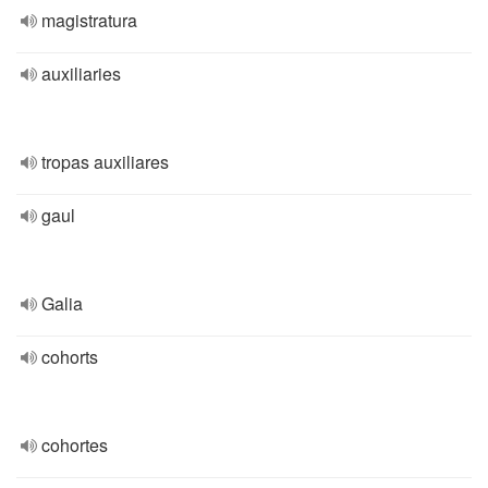
magistratura
auxiliaries
tropas auxiliares
gaul
Galia
cohorts
cohortes