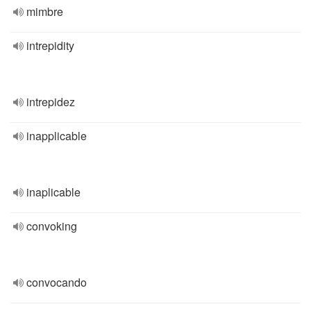
mimbre
intrepidity
intrepidez
inapplicable
inaplicable
convoking
convocando