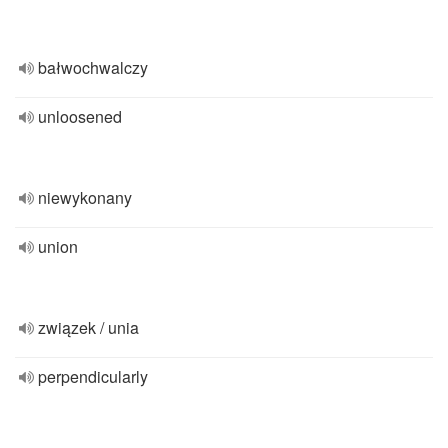
bałwochwalczy
unloosened
niewykonany
union
związek / unia
perpendicularly