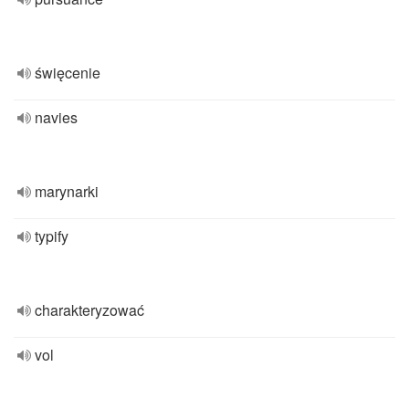
święcenie
navies
marynarki
typify
charakteryzować
vol