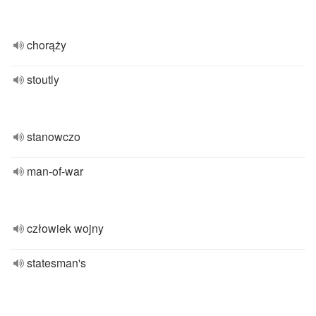
chorąży
stoutly
stanowczo
man-of-war
człowiek wojny
statesman's