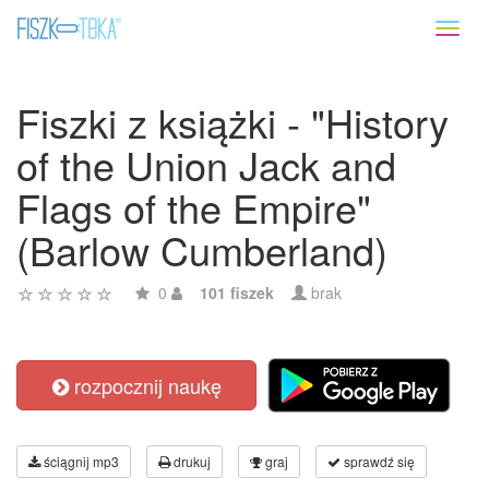
Toggl
naviga
Fiszki z książki - "History
of the Union Jack and
Flags of the Empire"
(Barlow Cumberland)
0
101 fiszek
brak
rozpocznij naukę
ściągnij mp3
drukuj
graj
sprawdź się