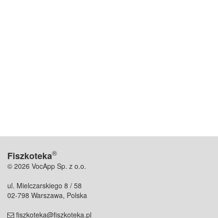
®
Fiszkoteka
© 2026 VocApp Sp. z o.o.
ul. Mielczarskiego 8 / 58
02-798 Warszawa, Polska
fiszkoteka@fiszkoteka.pl