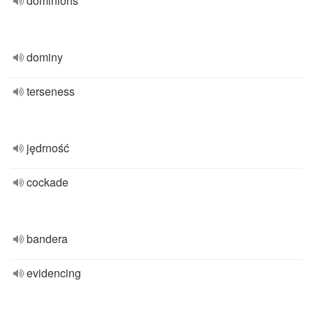
dominions
dominy
terseness
jędrność
cockade
bandera
evidencing