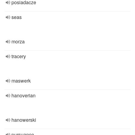
posiadacze
seas
morza
tracery
maswerk
hanoverian
hanowerski
pursuance