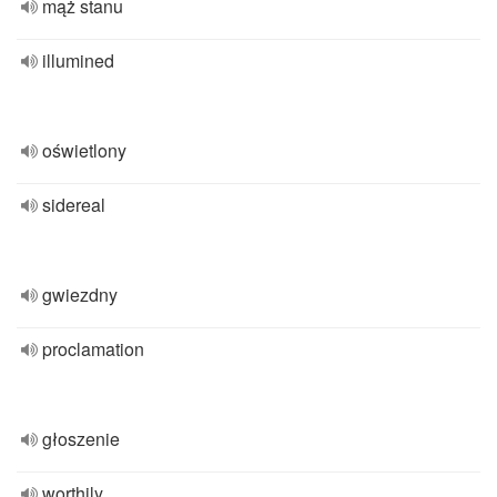
mąż stanu
illumined
oświetlony
sidereal
gwiezdny
proclamation
głoszenie
worthily