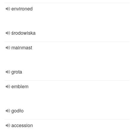
environed
środowiska
mainmast
grota
emblem
godło
accession