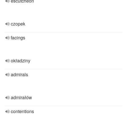
escutcheon
czopek
facings
okładziny
admirals
admirałów
contentions