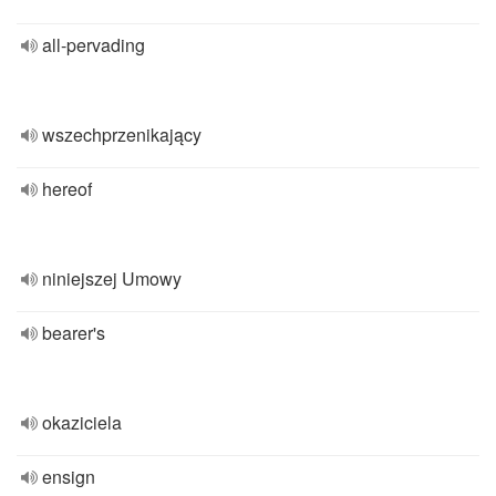
all-pervading
wszechprzenikający
hereof
niniejszej Umowy
bearer's
okaziciela
ensign