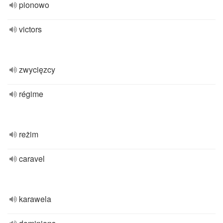
pionowo
victors
zwycięzcy
régime
reżim
caravel
karawela