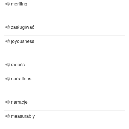
meriting
zasługiwać
joyousness
radość
narrations
narracje
measurably