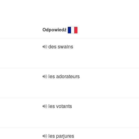
Odpowiedź
des swains
les adorateurs
les votants
les parjures