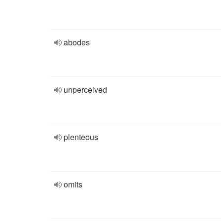
abodes
unperceived
plenteous
omits