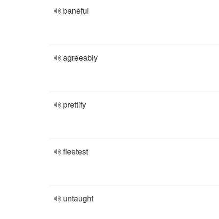
baneful
agreeably
prettify
fleetest
untaught