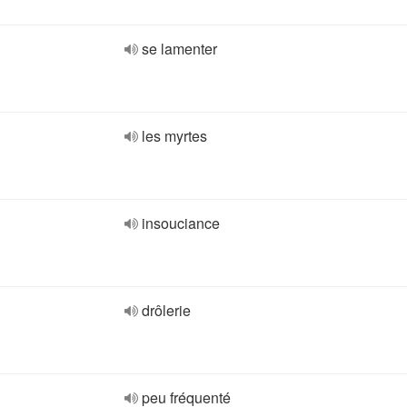
se lamenter
les myrtes
insouciance
drôlerie
peu fréquenté