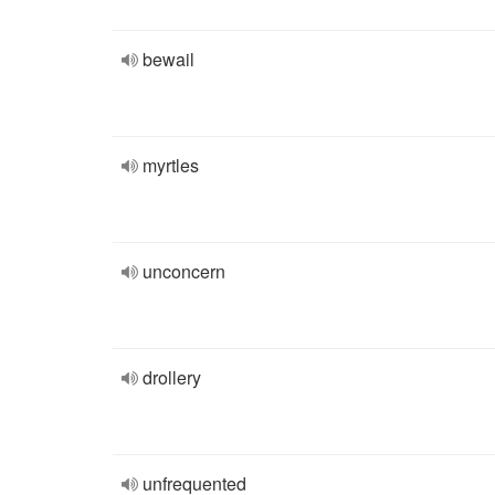
bewail
myrtles
unconcern
drollery
unfrequented