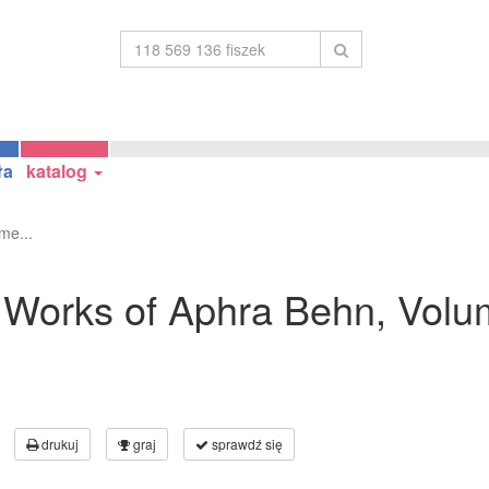
ła
katalog
me...
he Works of Aphra Behn, Vol
drukuj
graj
sprawdź się