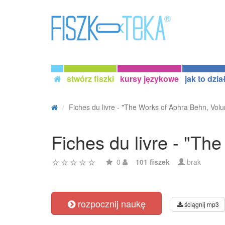
stwórz fiszki
kursy językowe
jak to dzia
Fiches du livre - "The Works of Aphra Behn, Volu
Fiches du livre - "T
0
101 fiszek
brak
rozpocznij naukę
ściągnij mp3