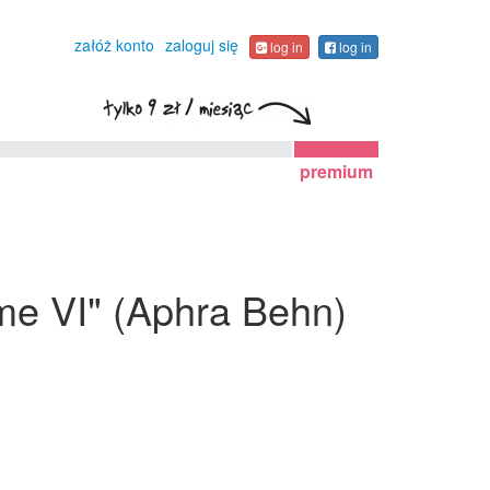
załóż konto
zaloguj się
log in
log in
premium
ume VI" (Aphra Behn)