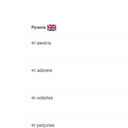
Pytanie
swains
adorers
votaries
perjuries