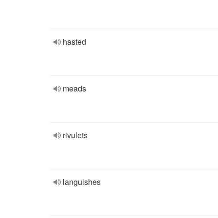
hasted
meads
rivulets
languishes