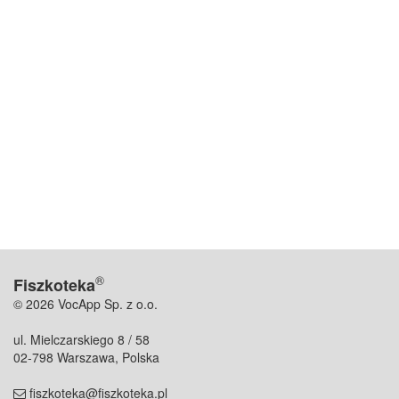
®
Fiszkoteka
© 2026 VocApp Sp. z o.o.
ul. Mielczarskiego 8 / 58
02-798 Warszawa, Polska
fiszkoteka@fiszkoteka.pl