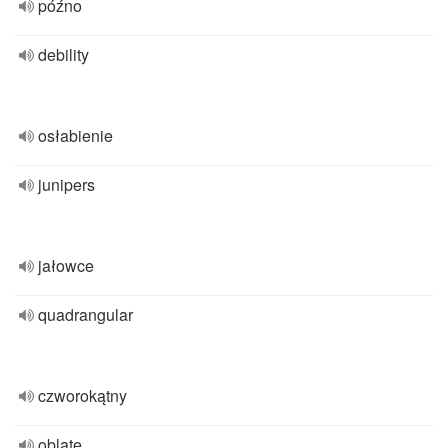
późno
debility
osłabienie
junipers
jałowce
quadrangular
czworokątny
oblate