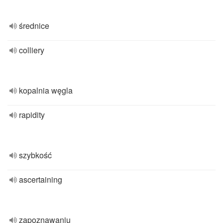
średnice
colliery
kopalnia węgla
rapidity
szybkość
ascertaining
zapoznawaniu