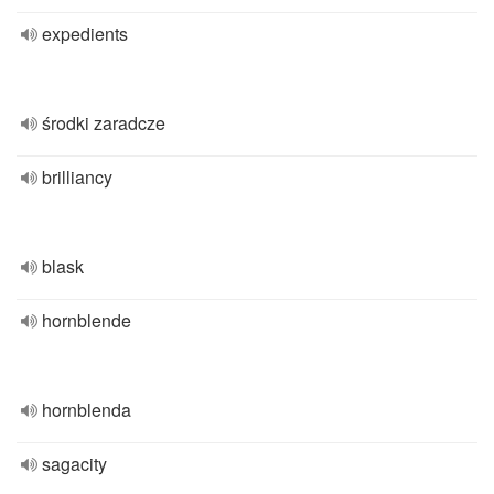
expedients
środki zaradcze
brilliancy
blask
hornblende
hornblenda
sagacity