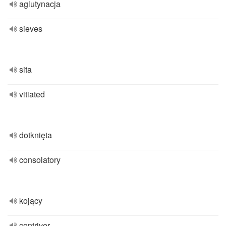
aglutynacja
sieves
sita
vitiated
dotknięta
consolatory
kojący
contriver