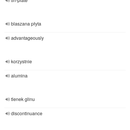
tin-plate
blaszana płyta
advantageously
korzystnie
alumina
tlenek glinu
discontinuance