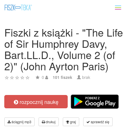
Toggl
naviga
Fiszki z książki - "The Life
of Sir Humphrey Davy,
Bart.LL.D., Volume 2 (of
2)" (John Ayrton Paris)
0
101 fiszek
brak
rozpocznij naukę
ściągnij mp3
drukuj
graj
sprawdź się