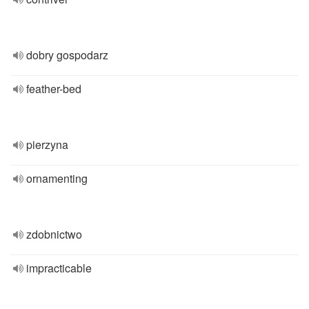
dobry gospodarz
feather-bed
pierzyna
ornamenting
zdobnictwo
impracticable