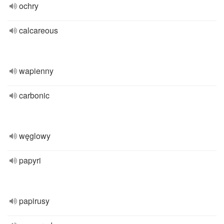
ochry
calcareous
wapienny
carbonic
węglowy
papyri
papirusy