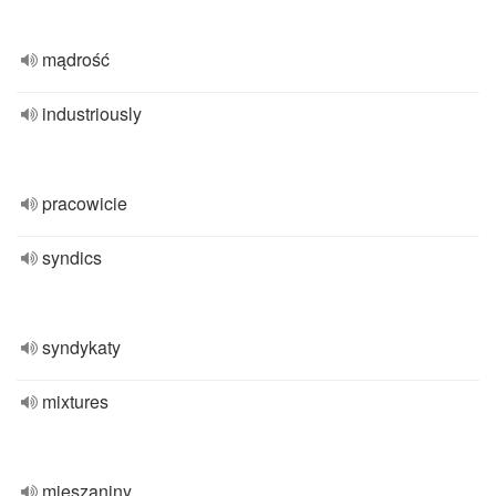
mądrość
industriously
pracowicie
syndics
syndykaty
mixtures
mieszaniny