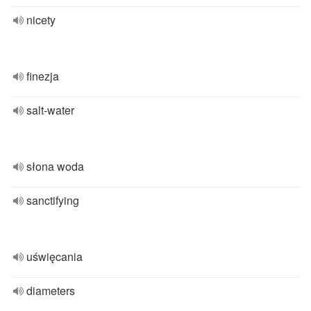
nicety
finezja
salt-water
słona woda
sanctifying
uświęcania
diameters