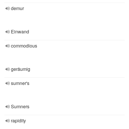
demur
Einwand
commodious
geräumig
sumner's
Sumners
rapidity