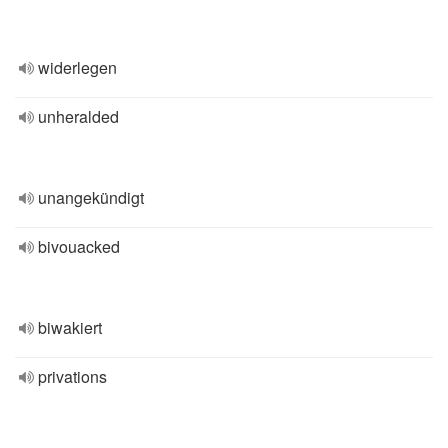
widerlegen
unheralded
unangekündigt
bivouacked
biwakiert
privations