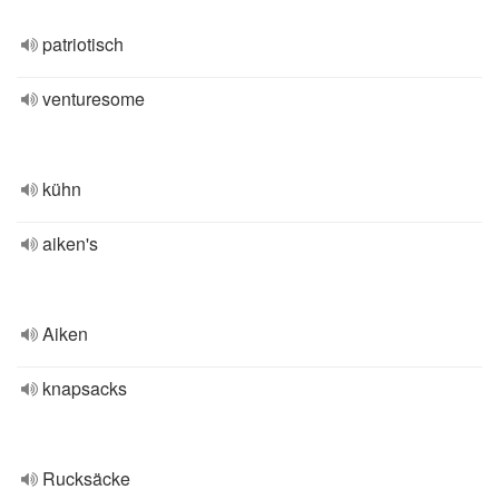
patriotisch
venturesome
kühn
aiken's
Aiken
knapsacks
Rucksäcke