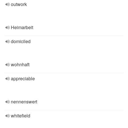
outwork
Heimarbeit
domiciled
wohnhaft
appreciable
nennenswert
whitefield