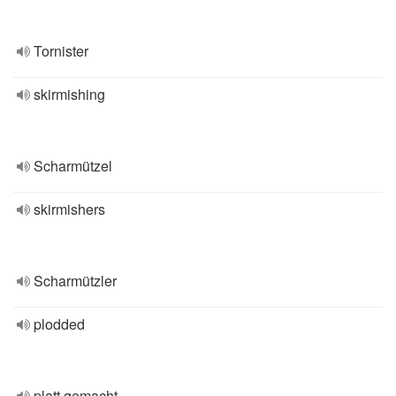
Tornister
skirmishing
Scharmützel
skirmishers
Scharmützler
plodded
platt gemacht