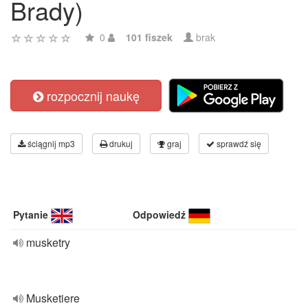
Brady)
0
101 fiszek
brak
rozpocznij naukę
ściągnij mp3
drukuj
graj
sprawdź się
Pytanie
Odpowiedź
musketry
Musketiere