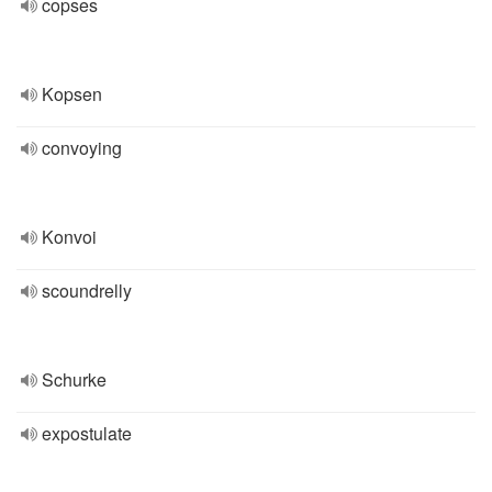
copses
Kopsen
convoying
Konvoi
scoundrelly
Schurke
expostulate