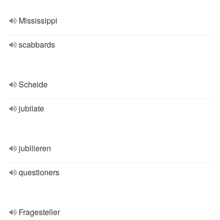
Mississippi
scabbards
Scheide
jubilate
jubilieren
questioners
Fragesteller