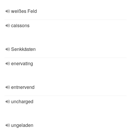
weißes Feld
caissons
Senkkästen
enervating
entnervend
uncharged
ungeladen