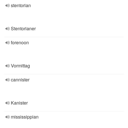
stentorian
Stentorianer
forenoon
Vormittag
cannister
Kanister
mississippian