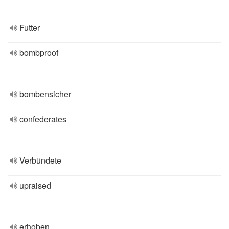
Futter
bombproof
bombensicher
confederates
Verbündete
upraised
erhoben