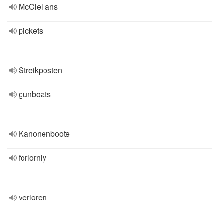
McClellans
pickets
Streikposten
gunboats
Kanonenboote
forlornly
verloren