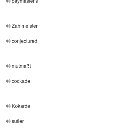
paymaster's
Zahlmeister
conjectured
mutmaßt
cockade
Kokarde
sutler