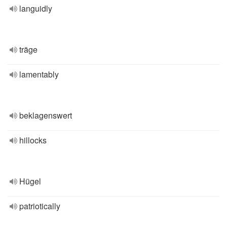
languidly
träge
lamentably
beklagenswert
hillocks
Hügel
patriotically