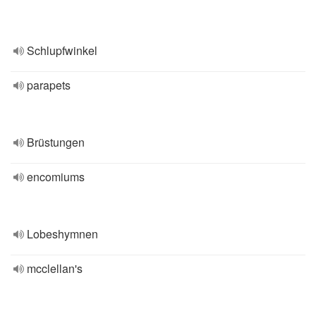
Schlupfwinkel
parapets
Brüstungen
encomiums
Lobeshymnen
mcclellan's