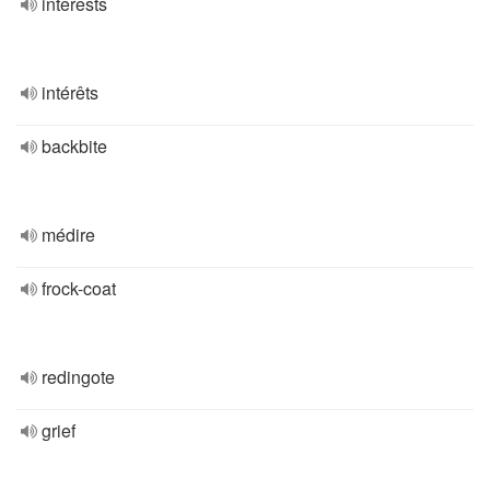
interests
intérêts
backbite
médire
frock-coat
redingote
grief