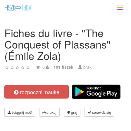
Toggl
naviga
Fiches du livre - "The
Conquest of Plassans"
(Émile Zola)
0
101 fiszek
brak
rozpocznij naukę
ściągnij mp3
drukuj
graj
sprawdź się