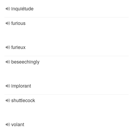
inquiétude
furious
furieux
beseechingly
implorant
shuttlecock
volant