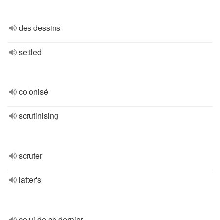
des dessins
settled
colonisé
scrutinising
scruter
latter's
celui de ce dernier