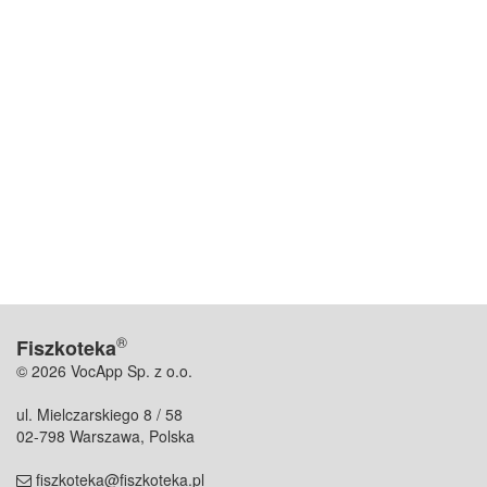
®
Fiszkoteka
© 2026 VocApp Sp. z o.o.
ul. Mielczarskiego 8 / 58
02-798 Warszawa, Polska
fiszkoteka@fiszkoteka.pl