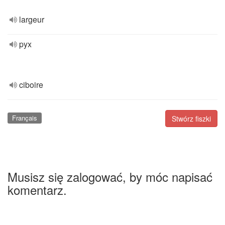
largeur
pyx
ciboire
Français
Stwórz fiszki
Musisz się zalogować, by móc napisać
komentarz.