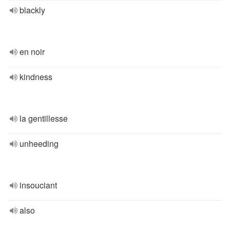
blackly
en noir
kindness
la gentillesse
unheeding
insouciant
also