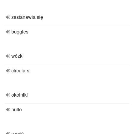
zastanawia się
buggies
wózki
circulars
okólniki
hullo
cześć