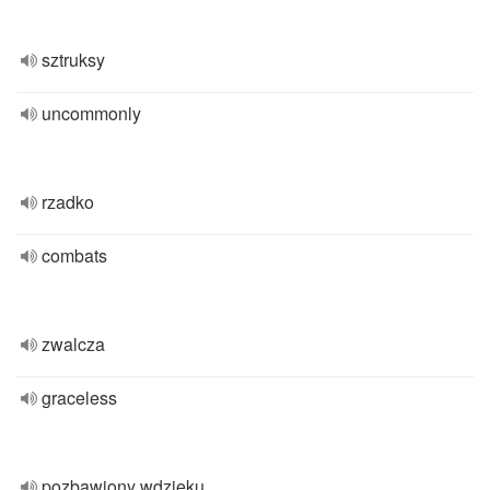
sztruksy
uncommonly
rzadko
combats
zwalcza
graceless
pozbawiony wdzięku