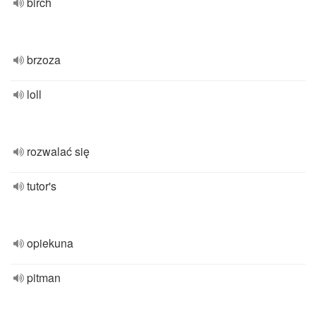
birch
brzoza
loll
rozwalać się
tutor's
opiekuna
pitman