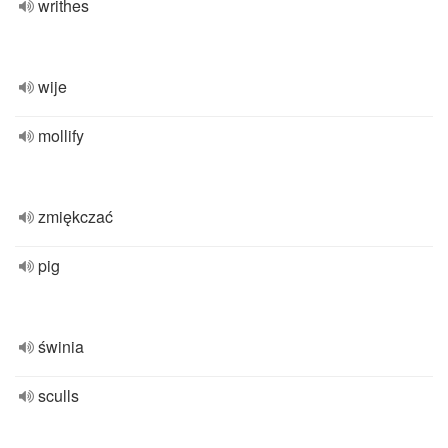
writhes
wije
mollify
zmiękczać
pig
świnia
sculls