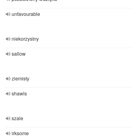
unfavourable
niekorzystny
sallow
ziemisty
shawls
szale
irksome