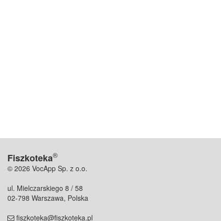
®
Fiszkoteka
© 2026 VocApp Sp. z o.o.
ul. Mielczarskiego 8 / 58
02-798 Warszawa, Polska
fiszkoteka@fiszkoteka.pl