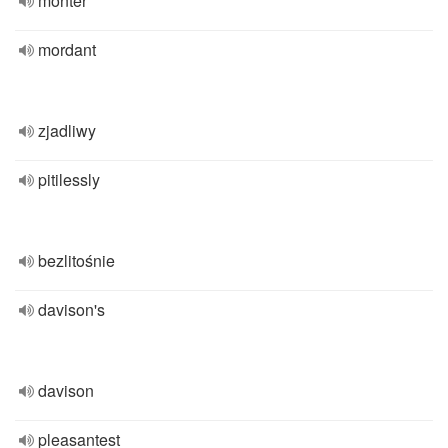
monter
mordant
zjadliwy
pitilessly
bezlitośnie
davison's
davison
pleasantest