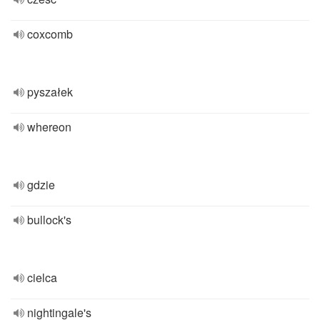
coxcomb
pyszałek
whereon
gdzie
bullock's
cielca
nightingale's