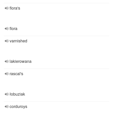
flora's
flora
varnished
lakierowana
rascal's
łobuziak
corduroys