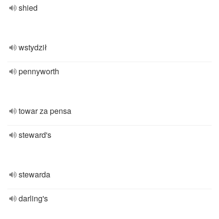
shied
wstydził
pennyworth
towar za pensa
steward's
stewarda
darling's