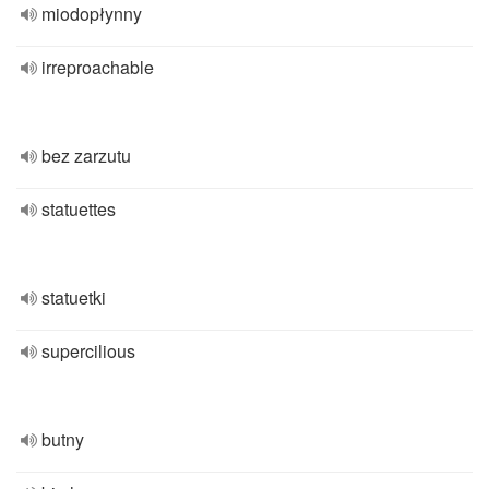
miodopłynny
irreproachable
bez zarzutu
statuettes
statuetki
supercilious
butny