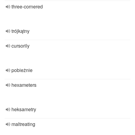
three-cornered
trójkątny
cursorily
pobieżnie
hexameters
heksametry
maltreating