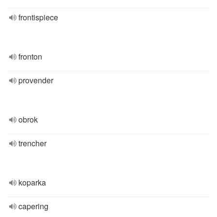
frontispiece
fronton
provender
obrok
trencher
koparka
capering