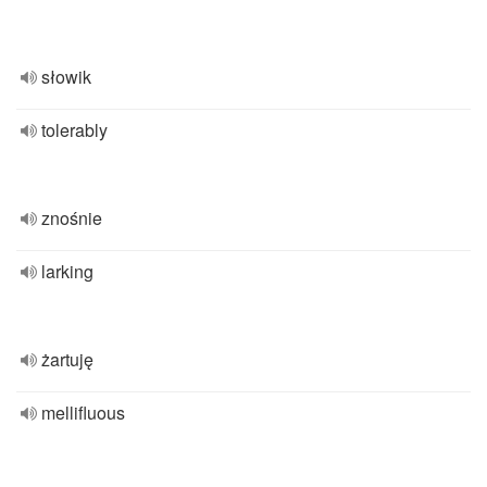
słowik
tolerably
znośnie
larking
żartuję
mellifluous