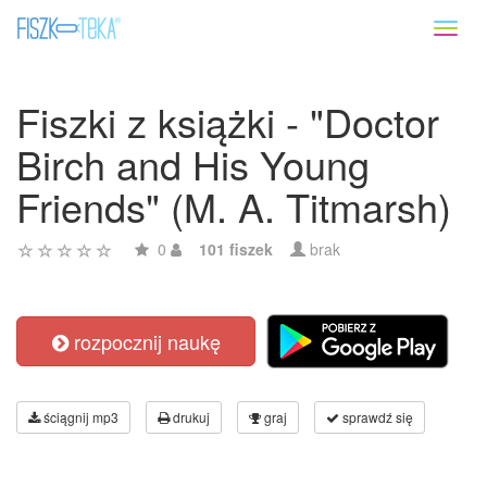
Toggl
naviga
Fiszki z książki - "Doctor
Birch and His Young
Friends" (M. A. Titmarsh)
0
101 fiszek
brak
rozpocznij naukę
ściągnij mp3
drukuj
graj
sprawdź się