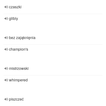
czaszki
glibly
bez zająknięnia
champion's
mistrzowski
whimpered
piszczeć