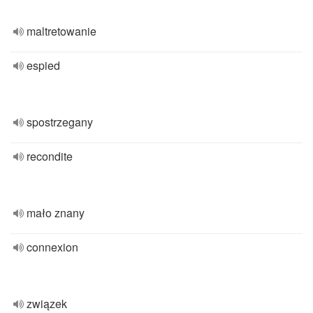
maltretowanie
espied
spostrzegany
recondite
mało znany
connexion
związek