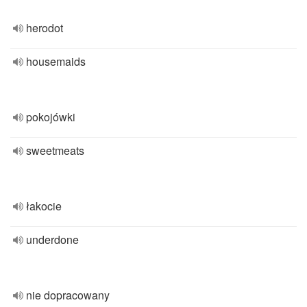
herodot
housemaids
pokojówki
sweetmeats
łakocie
underdone
nie dopracowany