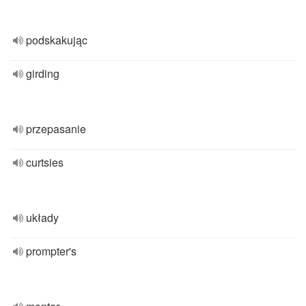
podskakując
girding
przepasanie
curtsies
układy
prompter's