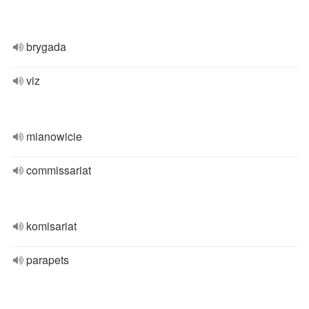
brygada
viz
mianowicie
commissariat
komisariat
parapets