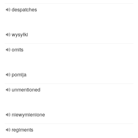
despatches
wysyłki
omits
pomija
unmentioned
niewymienione
regiments