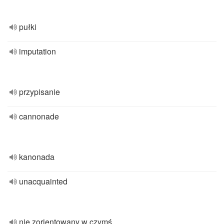
pułki
imputation
przypisanie
cannonade
kanonada
unacquainted
nie zorientowany w czymś