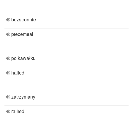
bezstronnie
piecemeal
po kawałku
halted
zatrzymany
rallied