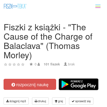
Toggl
naviga
Fiszki z książki - "The
Cause of the Charge of
Balaclava" (Thomas
Morley)
0
101 fiszek
brak
rozpocznij naukę
ściągnij mp3
drukuj
graj
sprawdź się