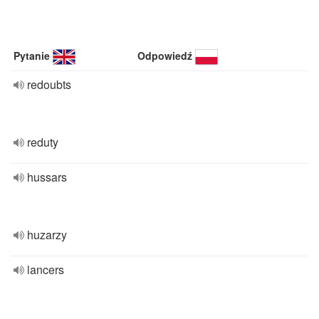
Pytanie
Odpowiedź
redoubts
reduty
hussars
huzarzy
lancers