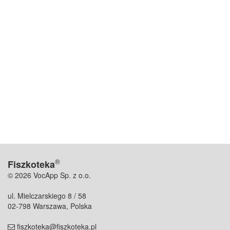
®
Fiszkoteka
© 2026 VocApp Sp. z o.o.
ul. Mielczarskiego 8 / 58
02-798 Warszawa, Polska
fiszkoteka@fiszkoteka.pl