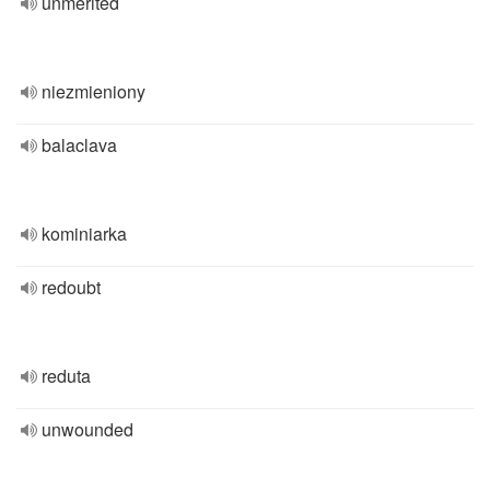
unmerited
niezmieniony
balaclava
kominiarka
redoubt
reduta
unwounded