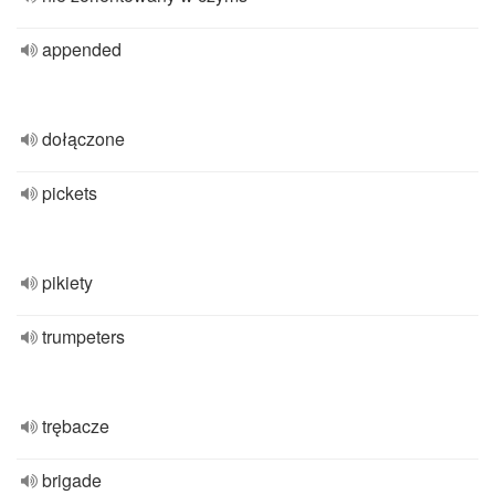
appended
dołączone
pickets
pikiety
trumpeters
trębacze
brigade