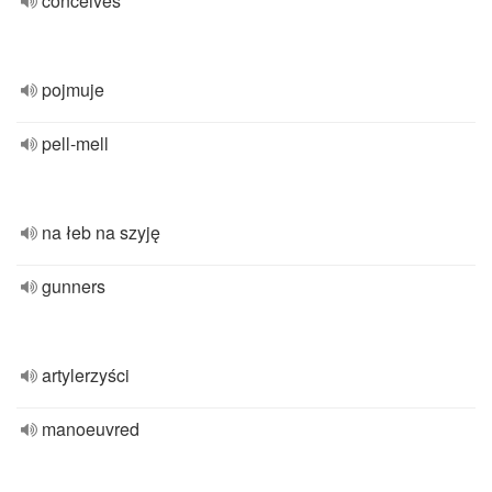
conceives
pojmuje
pell-mell
na łeb na szyję
gunners
artylerzyści
manoeuvred