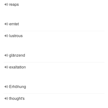
reaps
erntet
lustrous
glänzend
exaltation
Erhöhung
thought's