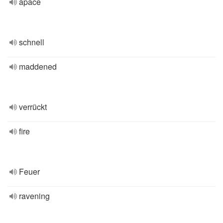
apace
schnell
maddened
verrückt
fire
Feuer
ravening