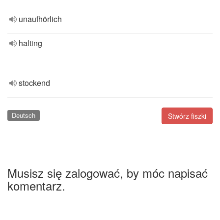
unaufhörlich
halting
stockend
Deutsch
Stwórz fiszki
Musisz się zalogować, by móc napisać
komentarz.