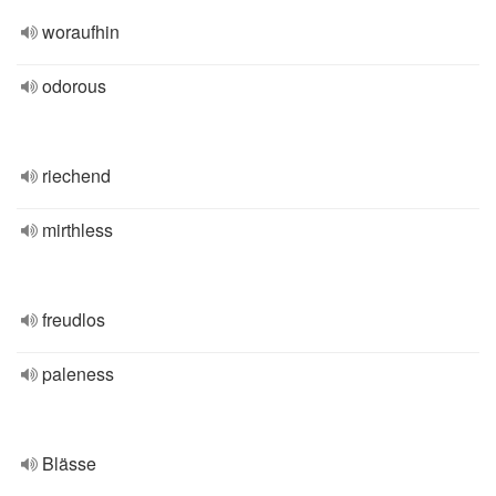
woraufhin
odorous
riechend
mirthless
freudlos
paleness
Blässe