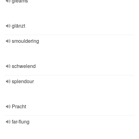
gleams
glänzt
smouldering
schwelend
splendour
Pracht
far-flung