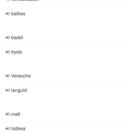
bathes
badet
trysts
Versuche
languid
matt
listless