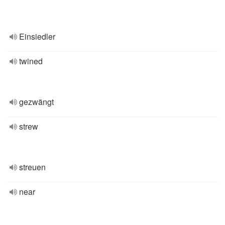
Einsiedler
twined
gezwängt
strew
streuen
near