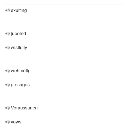
exulting
jubelnd
wistfully
wehmütig
presages
Voraussagen
vows