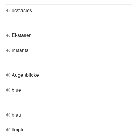
ecstasies
Ekstasen
instants
Augenblicke
blue
blau
limpid