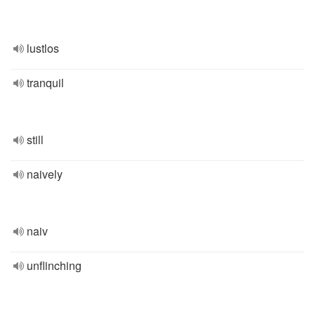
lustlos
tranquil
still
naively
naiv
unflinching