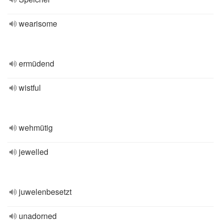
wearisome
ermüdend
wistful
wehmütig
jewelled
juwelenbesetzt
unadorned