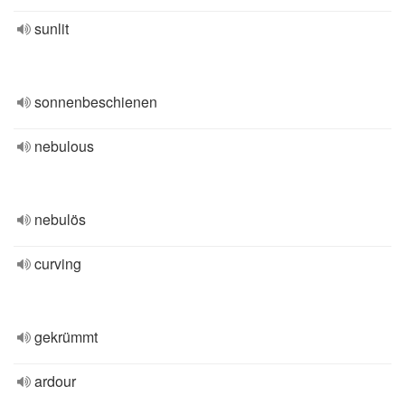
sunlit
sonnenbeschienen
nebulous
nebulös
curving
gekrümmt
ardour