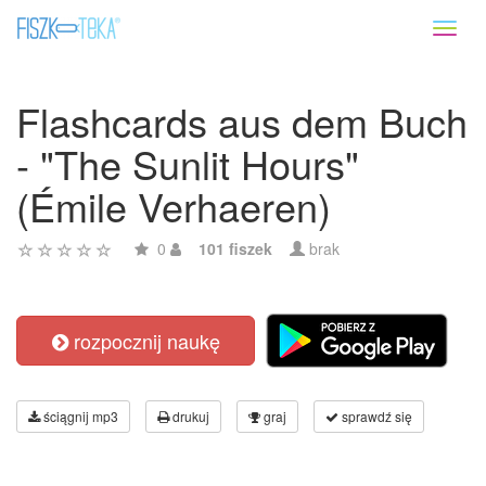
Toggl
naviga
Flashcards aus dem Buch
- "The Sunlit Hours"
(Émile Verhaeren)
0
101 fiszek
brak
rozpocznij naukę
ściągnij mp3
drukuj
graj
sprawdź się