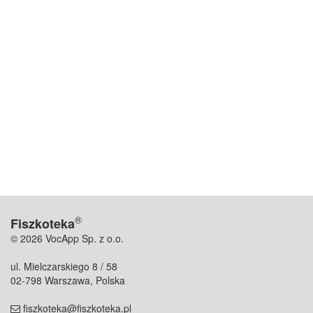
®
Fiszkoteka
© 2026 VocApp Sp. z o.o.
ul. Mielczarskiego 8 / 58
02-798 Warszawa, Polska
fiszkoteka@fiszkoteka.pl