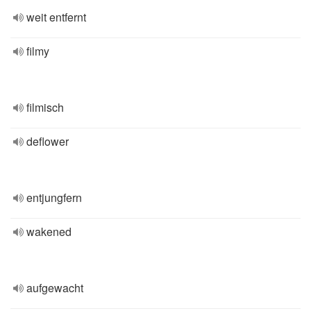
weit entfernt
filmy
filmisch
deflower
entjungfern
wakened
aufgewacht