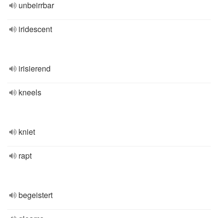
unbeirrbar
iridescent
irisierend
kneels
kniet
rapt
begeistert