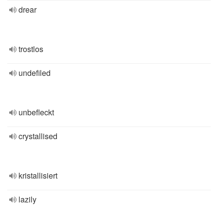
drear
trostlos
undefiled
unbefleckt
crystallised
kristallisiert
lazily