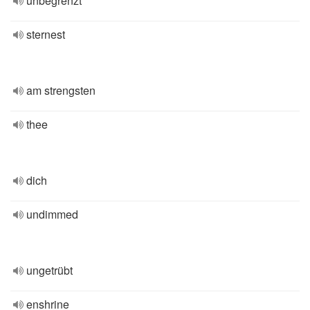
unbegrenzt
sternest
am strengsten
thee
dich
undimmed
ungetrübt
enshrine