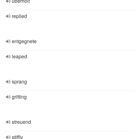
überholt
replied
entgegnete
leaped
sprang
gritting
streuend
stiffly