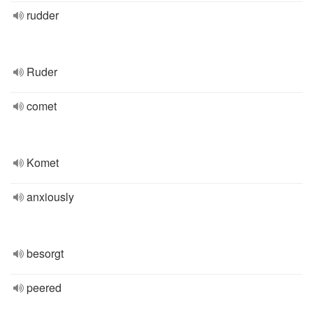
rudder
Ruder
comet
Komet
anxiously
besorgt
peered