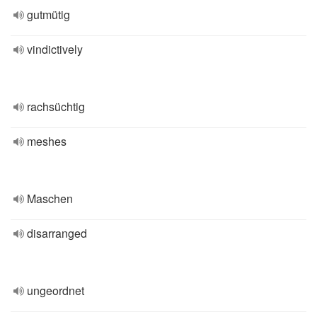
gutmütig
vindictively
rachsüchtig
meshes
Maschen
disarranged
ungeordnet