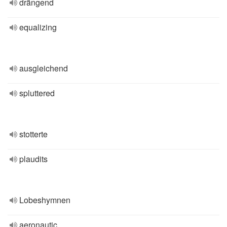
drängend
equalizing
ausgleichend
spluttered
stotterte
plaudits
Lobeshymnen
aeronautic