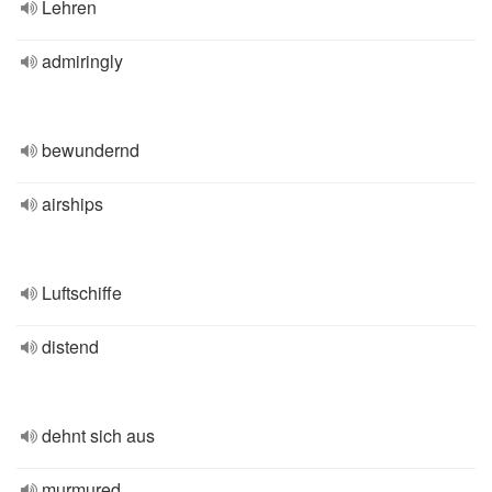
Lehren
admiringly
bewundernd
airships
Luftschiffe
distend
dehnt sich aus
murmured