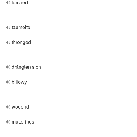
lurched
taumelte
thronged
drängten sich
billowy
wogend
mutterings