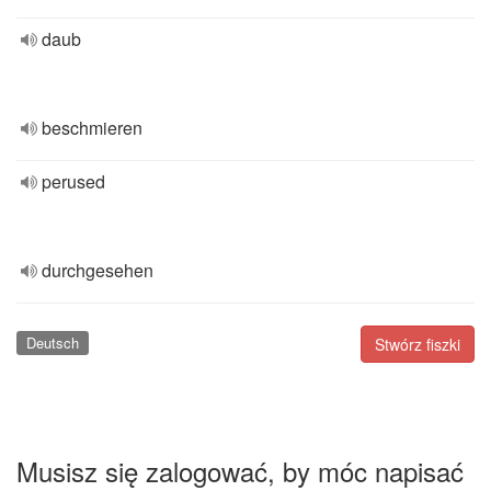
daub
beschmieren
perused
durchgesehen
Deutsch
Stwórz fiszki
Musisz się zalogować, by móc napisać