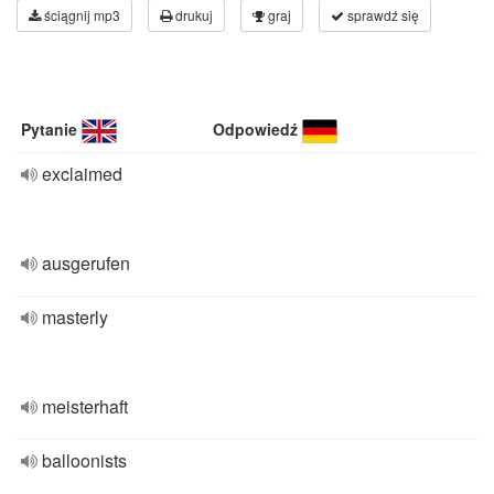
ściągnij mp3
drukuj
graj
sprawdź się
Pytanie
Odpowiedź
exclaimed
ausgerufen
masterly
meisterhaft
balloonists