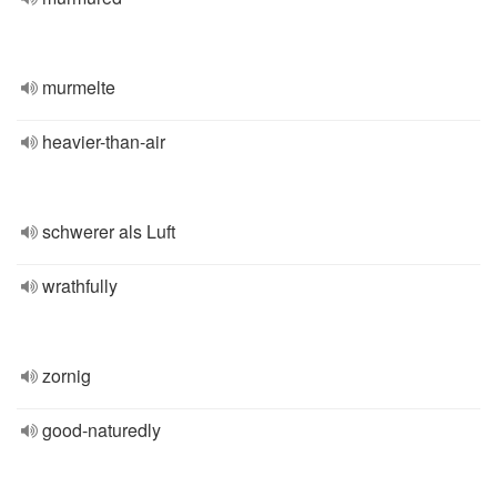
murmelte
heavier-than-air
schwerer als Luft
wrathfully
zornig
good-naturedly