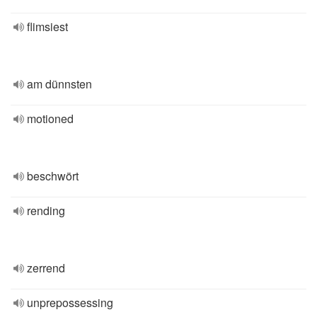
flimsiest
am dünnsten
motioned
beschwört
rending
zerrend
unprepossessing