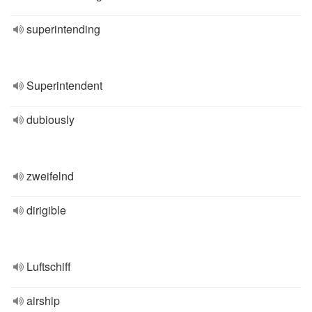
superintending
Superintendent
dubiously
zweifelnd
dirigible
Luftschiff
airship