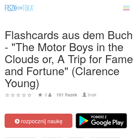
Toggl
naviga
Flashcards aus dem Buch
- "The Motor Boys in the
Clouds or, A Trip for Fame
and Fortune" (Clarence
Young)
0
101 fiszek
brak
rozpocznij naukę