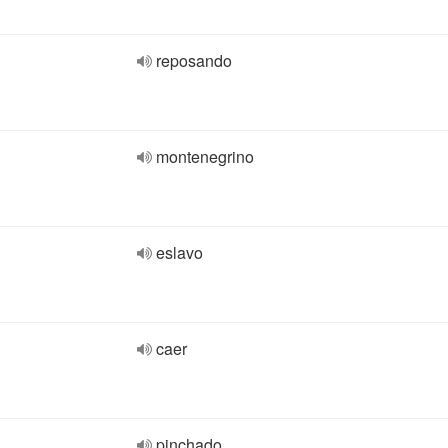
reposando
montenegrino
eslavo
caer
pinchado