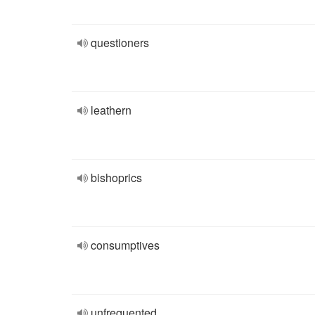
questioners
leathern
bishoprics
consumptives
unfrequented