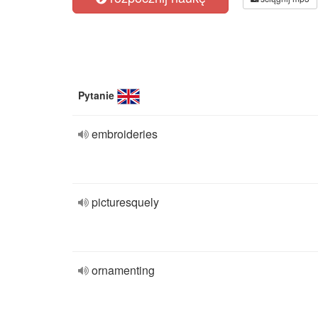
Pytanie
embroideries
picturesquely
ornamenting