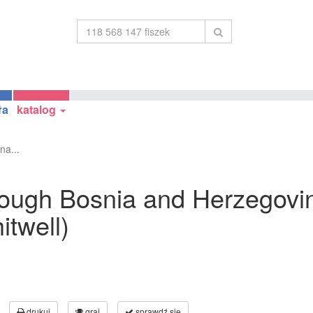
ła
katalog
na...
hrough Bosnia and Herzegovi
itwell)
drukuj
graj
sprawdź się