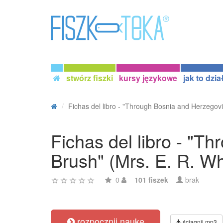
stwórz fiszki
kursy językowe
jak to dzia
Fichas del libro - "Through Bosnia and Herzegovi
Fichas del libro - "T
Brush" (Mrs. E. R. Wh
0
101 fiszek
brak
rozpocznij naukę
ściągnij mp3