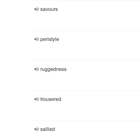
savours
peristyle
ruggedness
trousered
sallied