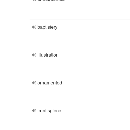
baptistery
illustration
ornamented
frontispiece