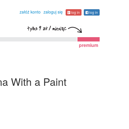
załóż konto
zaloguj się
log in
log in
premium
na With a Paint