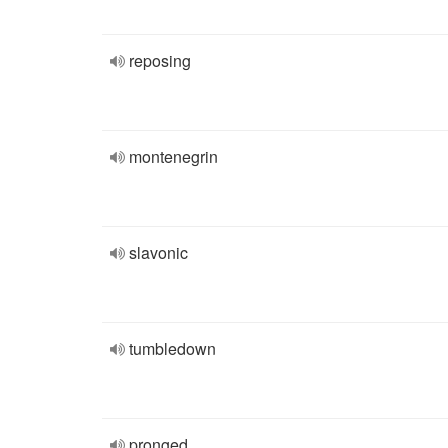
reposing
montenegrin
slavonic
tumbledown
pronged