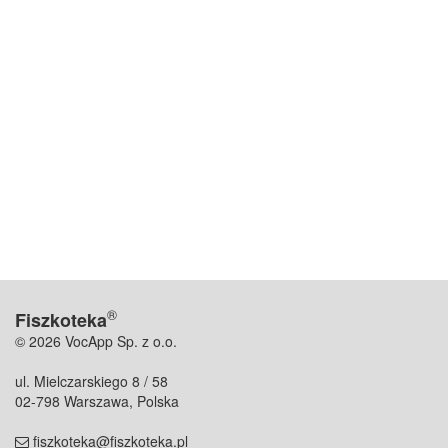
®
Fiszkoteka
© 2026 VocApp Sp. z o.o.
ul. Mielczarskiego 8 / 58
02-798 Warszawa, Polska
fiszkoteka@fiszkoteka.pl