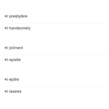
presbytère
handsomely
joliment
epistle
épître
lassies