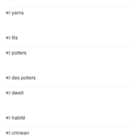
yarns
fils
potters
des potiers
dwelt
habité
crimean