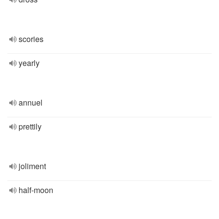
scories
yearly
annuel
prettily
joliment
half-moon