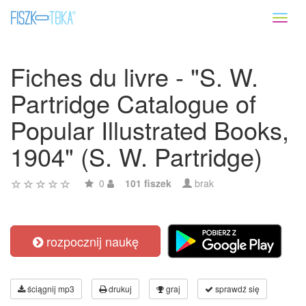
Toggl
naviga
Fiches du livre - "S. W.
Partridge Catalogue of
Popular Illustrated Books,
1904" (S. W. Partridge)
0
101 fiszek
brak
rozpocznij naukę
ściągnij mp3
drukuj
graj
sprawdź się