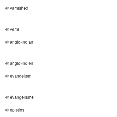
varnished
verni
anglo-indian
anglo-indien
evangelism
évangélisme
epistles