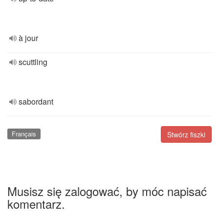
à jour
scuttling
sabordant
Français
Stwórz fiszki
Musisz się zalogować, by móc napisać
komentarz.