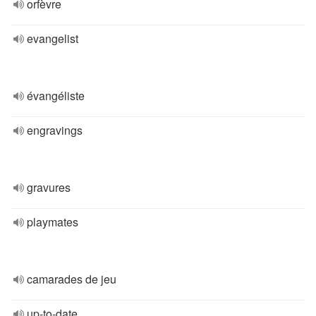
orfèvre
evangelist
évangéliste
engravings
gravures
playmates
camarades de jeu
up-to-date