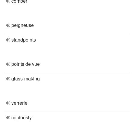
comber
peigneuse
standpoints
points de vue
glass-making
verrerie
copiously