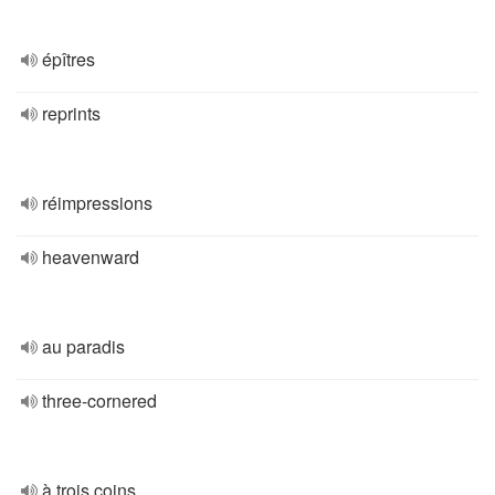
épîtres
reprints
réimpressions
heavenward
au paradis
three-cornered
à trois coins