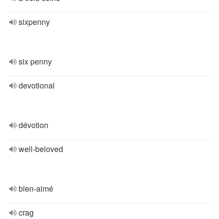
sixpenny
six penny
devotional
dévotion
well-beloved
bien-aimé
crag