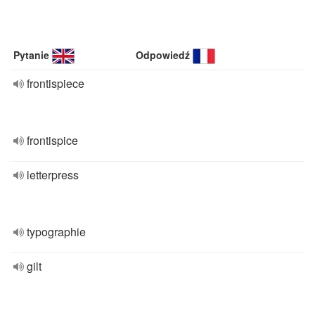
Pytanie
Odpowiedź
frontispiece
frontispice
letterpress
typographie
gilt