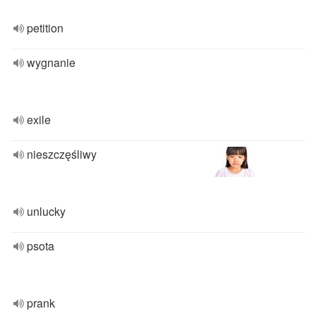
petition
wygnanie
exile
nieszczęśliwy
unlucky
psota
prank