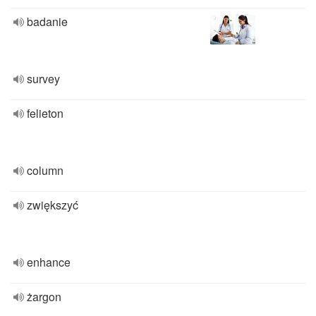
badanie
survey
felieton
column
zwiększyć
enhance
żargon