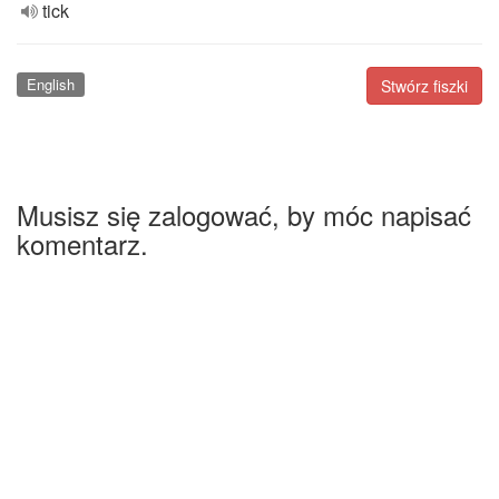
tick
English
Stwórz fiszki
Musisz się zalogować, by móc napisać
komentarz.