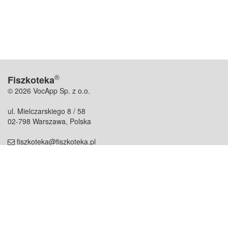
®
Fiszkoteka
© 2026 VocApp Sp. z o.o.
ul. Mielczarskiego 8 / 58
02-798 Warszawa, Polska
fiszkoteka@fiszkoteka.pl
NIP: 951 245 79 19
REGON: 369 727 696