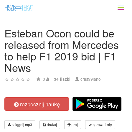
Toggl
naviga
Esteban Ocon could be
released from Mercedes
to help F1 2019 bid | F1
News
0
34 fiszki
crist99iano
rozpocznij naukę
ściągnij mp3
drukuj
graj
sprawdź się