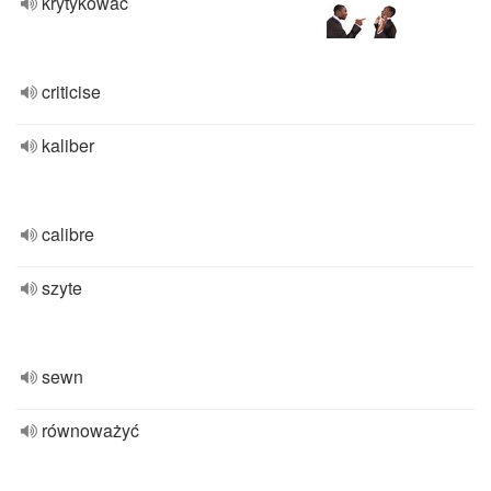
krytykować
criticise
kaliber
calibre
szyte
sewn
równoważyć