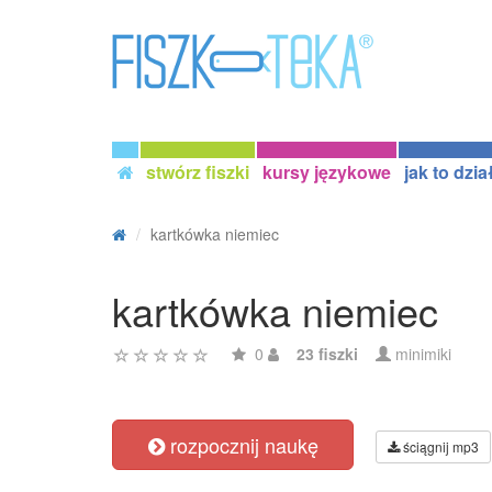
stwórz fiszki
kursy językowe
jak to dzia
kartkówka niemiec
kartkówka niemiec
0
23 fiszki
minimiki
rozpocznij naukę
ściągnij mp3