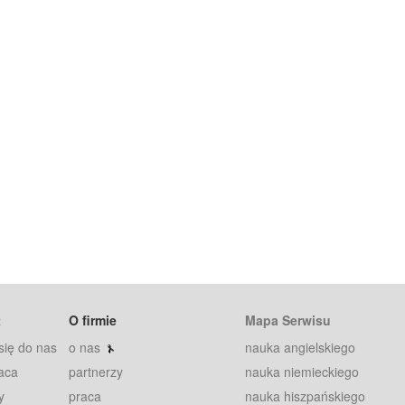
t
O firmie
Mapa Serwisu
się do nas
o nas
nauka angielskiego
aca
partnerzy
nauka niemieckiego
y
praca
nauka hiszpańskiego