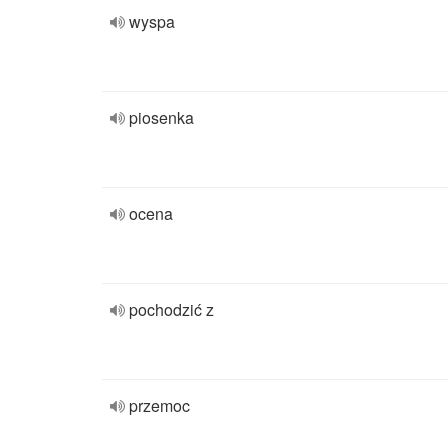
wyspa
piosenka
ocena
pochodzić z
przemoc