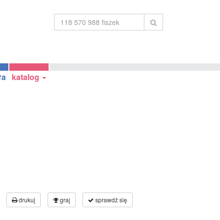
ła
katalog
drukuj
graj
sprawdź się