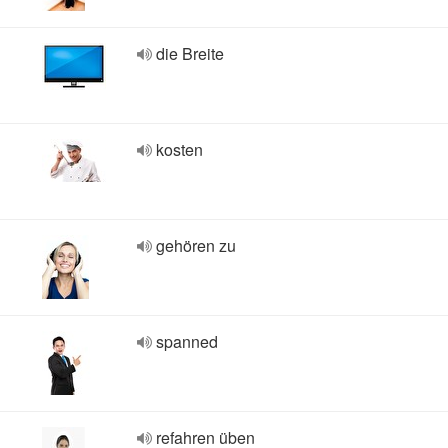
die Breite
kosten
gehören zu
spanned
refahren üben