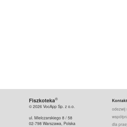
®
Fiszkoteka
Kontak
© 2026 VocApp Sp. z o.o.
odezwij 
współpr
ul. Mielczarskiego 8 / 58
02-798 Warszawa, Polska
dla pras