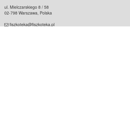
ul. Mielczarskiego 8 / 58
02-798 Warszawa, Polska
fiszkoteka@fiszkoteka.pl
NIP: 951 245 79 19
REGON: 369 727 696
Kontakt
O firmie
odezwij się do nas
o nas
współpraca
partnerzy
dla prasy
praca
staż
Oferty