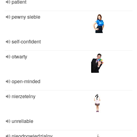
patient
pewny siebie
self-confident
otwarty
open-minded
nierzetelny
unreliable
nieodpowiedzialny