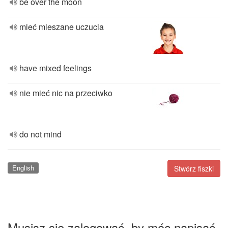
be over the moon
mieć mieszane uczucia
have mixed feelings
nie mieć nic na przeciwko
do not mind
English
Stwórz fiszki
Musisz się zalogować, by móc napisać