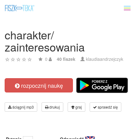
Toggl
naviga
charakter/
zainteresowania
0
40 fiszek
klaudiaandrzejczyk
rozpocznij naukę
ściągnij mp3
drukuj
graj
sprawdź się