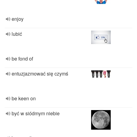
enjoy
lubić
be fond of
entuzjazmować się czymś
be keen on
być w siódmym niebie