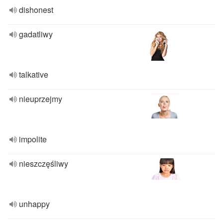
dishonest
gadatliwy
talkative
nieuprzejmy
impolite
nieszczęśliwy
unhappy