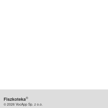
®
Fiszkoteka
© 2026 VocApp Sp. z o.o.