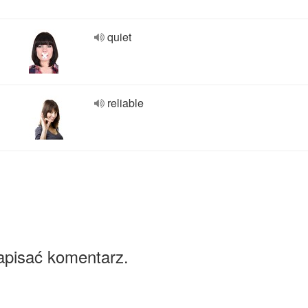
quiet
reliable
apisać komentarz.