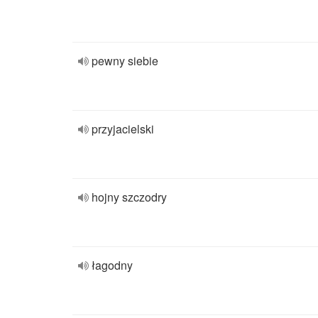
pewny siebie
przyjacielski
hojny szczodry
łagodny