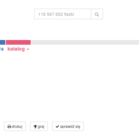
ła
katalog
drukuj
graj
sprawdź się