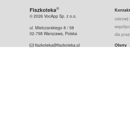
®
Fiszkoteka
Kontak
© 2026 VocApp Sp. z o.o.
odezwij 
współpr
ul. Mielczarskiego 8 / 58
02-798 Warszawa, Polska
dla pras
fiszkoteka@fiszkoteka.pl
Oferty
dla rodz
NIP: 951 245 79 19
dla kore
REGON: 369 727 696
Pomoc
Najczęst