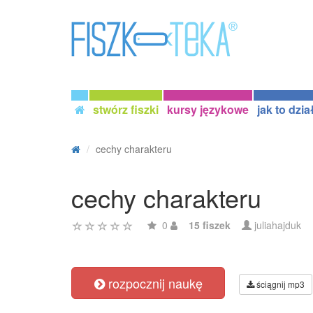
stwórz fiszki
kursy językowe
jak to dzia
cechy charakteru
cechy charakteru
0
15 fiszek
juliahajduk
rozpocznij naukę
ściągnij mp3