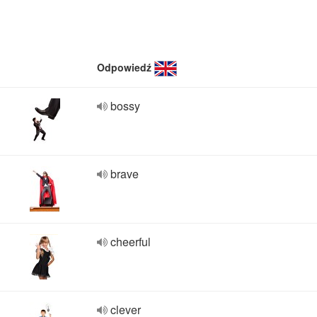
Odpowiedź
bossy
brave
cheerful
clever