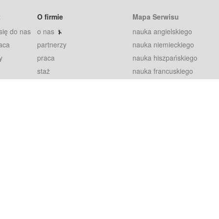
t
O firmie
Mapa Serwisu
się do nas
o nas
nauka angielskiego
aca
partnerzy
nauka niemieckiego
y
praca
nauka hiszpańskiego
staż
nauka francuskiego
blog
nauka rosyjskiego
in
2000+ opinii
nauka norweskiego
petytorów
nauka szwedzkiego
Warunki
fiszki
100% gwarancja
sze pytania
najnowsze lekcje
regulamin
Extra
prywatność i ciasteczka
RODO
plugin