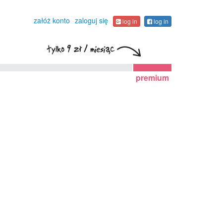
załóż konto
zaloguj się
log in
log in
premium