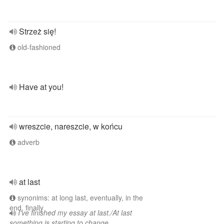
Strzeż się!
old-fashioned
Have at you!
wreszcie, nareszcie, w końcu
adverb
at last
synonims: at long last, eventually, in the
end, finally
I've finished my essay at last./At last
something is starting to change.