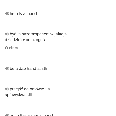
help is at hand
być mistrzem/specem w jakiejś
dziedzinie/ od czegoś
idiom
be a dab hand at sth
przejść do omówienia
sprawy/kwestii
go to the matter at hand