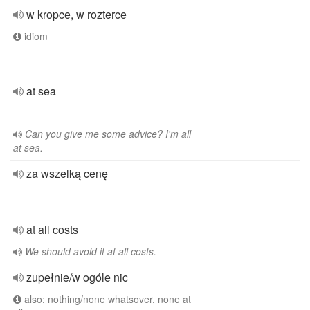
w kropce, w rozterce
idiom
at sea
Can you give me some advice? I'm all
at sea.
za wszelką cenę
at all costs
We should avoid it at all costs.
zupełnie/w ogóle nic
also: nothing/none whatsover, none at