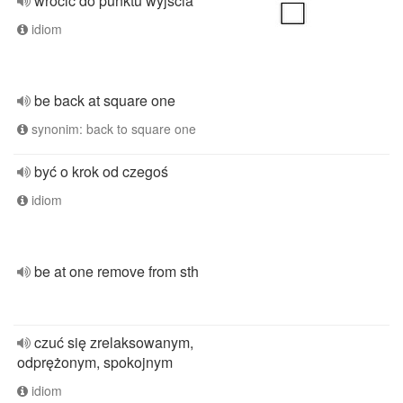
wrócić do punktu wyjścia
idiom
be back at square one
synonim: back to square one
być o krok od czegoś
idiom
be at one remove from sth
czuć się zrelaksowanym,
odprężonym, spokojnym
idiom