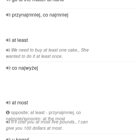
przynajmniej, co najmniej
at least
We need to buy at least one cake., She
wanted to do it at least once.
co najwyżej
at most
opposite: at least - przynajmniej, co
najmniej/synonim: at the most
It'll cost you at most five pounds., I can
give you 100 dollars at most.
u kogoś