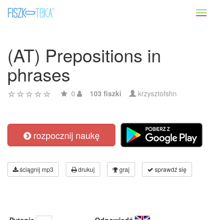
Toggl
naviga
(AT) Prepositions in
phrases
0
103 fiszki
krzysztofshn
rozpocznij naukę
ściągnij mp3
drukuj
graj
sprawdź się