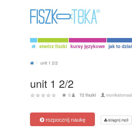
stwórz fiszki
kursy językowe
jak to dzia
unit 1 2/2
unit 1 2/2
0
72 fiszki
monikatomas
rozpocznij naukę
ściągnij mp3