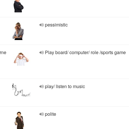
pessimistic
rne
Play board/ computer/ role /sports game
play/ listen to music
polite