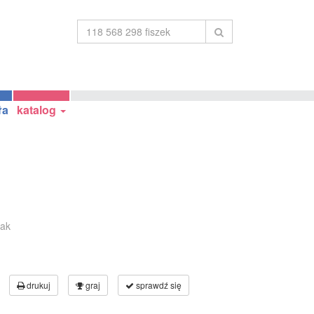
ła
katalog
iak
drukuj
graj
sprawdź się