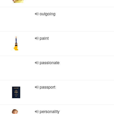
outgoing
paint
passionate
passport
personality