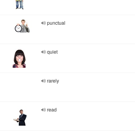
punctual
quiet
rarely
read