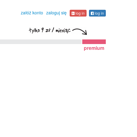
załóż konto
zaloguj się
log in
log in
premium