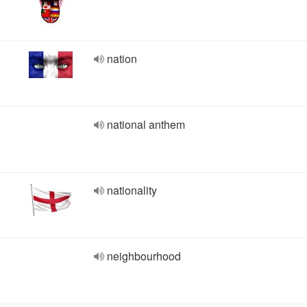
nation
national anthem
nationality
neighbourhood