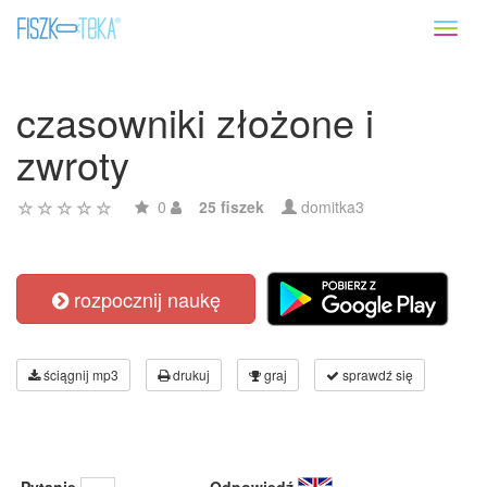
Toggl
naviga
czasowniki złożone i
zwroty
0
25 fiszek
domitka3
rozpocznij naukę
ściągnij mp3
drukuj
graj
sprawdź się