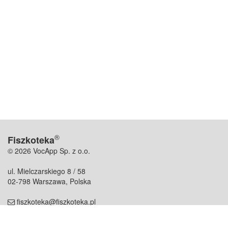
®
Fiszkoteka
© 2026 VocApp Sp. z o.o.
ul. Mielczarskiego 8 / 58
02-798 Warszawa, Polska
fiszkoteka@fiszkoteka.pl
NIP: 951 245 79 19