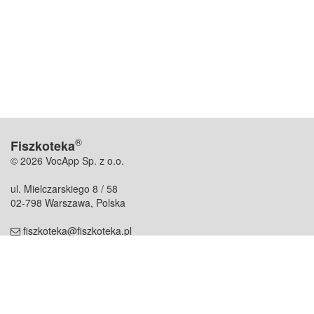
®
Fiszkoteka
© 2026 VocApp Sp. z o.o.
ul. Mielczarskiego 8 / 58
02-798 Warszawa, Polska
fiszkoteka@fiszkoteka.pl
NIP: 951 245 79 19
REGON: 369 727 696