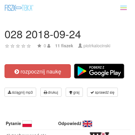
Toggl
naviga
028 2018-09-24
0
11 fiszek
piotrkalocinski
rozpocznij naukę
ściągnij mp3
drukuj
graj
sprawdź się
Pytanie
Odpowiedź