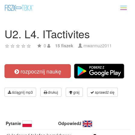
Toggl
naviga
U2. L4. ITactivites
0
15 fiszek
mwarmuz2011
rozpocznij naukę
ściągnij mp3
drukuj
graj
sprawdź się
Pytanie
Odpowiedź