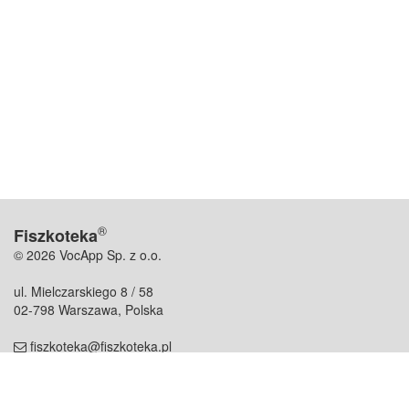
®
Fiszkoteka
© 2026 VocApp Sp. z o.o.
ul. Mielczarskiego 8 / 58
02-798 Warszawa, Polska
fiszkoteka@fiszkoteka.pl
NIP: 951 245 79 19
REGON: 369 727 696