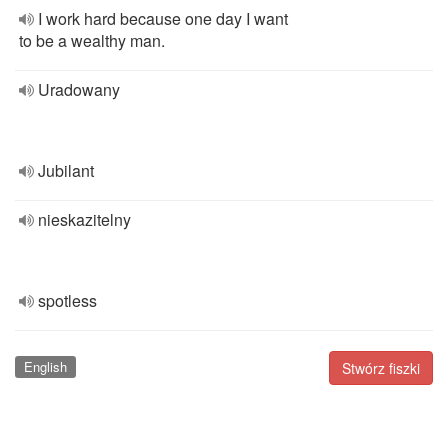
I work hard because one day I want
to be a wealthy man.
Uradowany
Jubilant
nieskazitelny
spotless
English
Stwórz fiszki