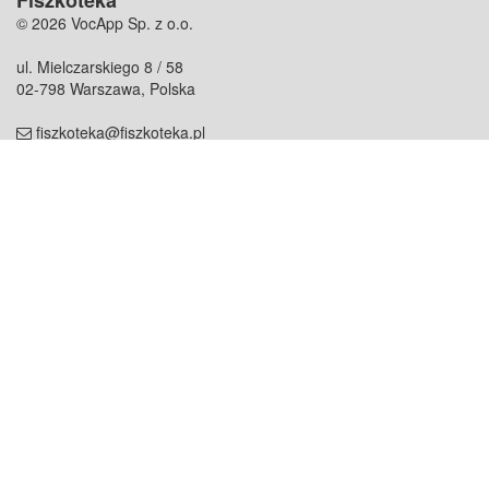
Fiszkoteka
© 2026 VocApp Sp. z o.o.
ul. Mielczarskiego 8 / 58
02-798 Warszawa, Polska
fiszkoteka@fiszkoteka.pl
NIP: 951 245 79 19
REGON: 369 727 696
Kontakt
O firmie
odezwij się do nas
o nas
współpraca
partnerzy
dla prasy
praca