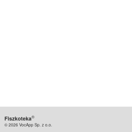
®
Fiszkoteka
© 2026 VocApp Sp. z o.o.