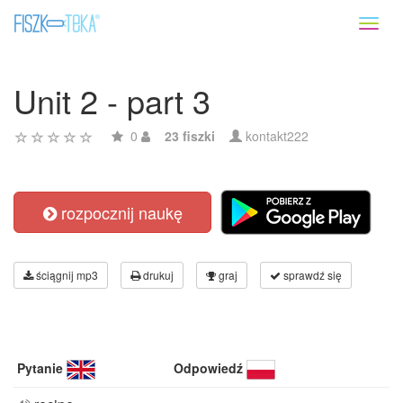
Toggl
naviga
Unit 2 - part 3
0
23 fiszki
kontakt222
rozpocznij naukę
ściągnij mp3
drukuj
graj
sprawdź się
Pytanie
Odpowiedź