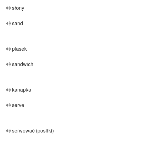
słony
sand
piasek
sandwich
kanapka
serve
serwować (posiłki)