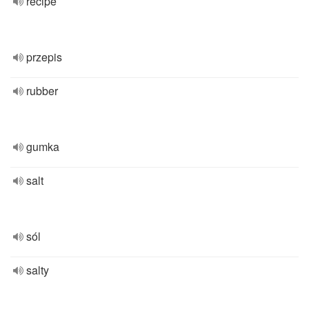
recipe
przepis
rubber
gumka
salt
sól
salty