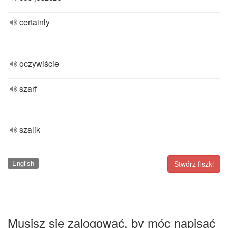
certainly
oczywiście
szarf
szalik
English
Stwórz fiszki
Musisz się zalogować, by móc napisać