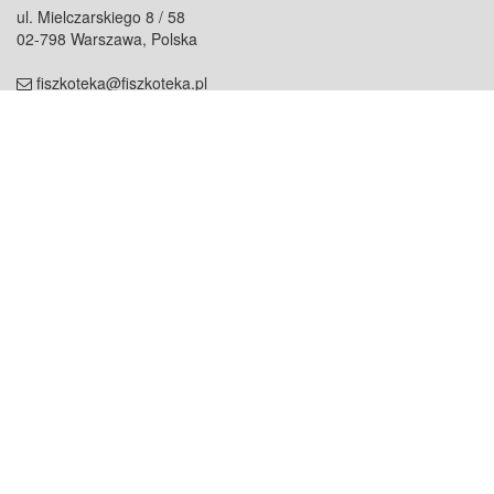
ul. Mielczarskiego 8 / 58
02-798 Warszawa, Polska
fiszkoteka@fiszkoteka.pl
NIP: 951 245 79 19
REGON: 369 727 696
Kontakt
O firmie
odezwij się do nas
o nas
współpraca
partnerzy
dla prasy
praca
staż
Oferty
blog