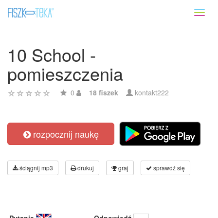
Toggl
naviga
10 School -
pomieszczenia
0
18 fiszek
kontakt222
rozpocznij naukę
ściągnij mp3
drukuj
graj
sprawdź się