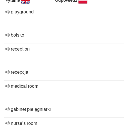
Pytanie
Odpowiedź
playground
boisko
reception
recepcja
medical room
gabinet pielęgniarki
nurse’s room