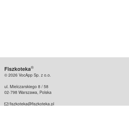
®
Fiszkoteka
© 2026 VocApp Sp. z o.o.
ul. Mielczarskiego 8 / 58
02-798 Warszawa, Polska
fiszkoteka@fiszkoteka.pl
NIP: 951 245 79 19
REGON: 369 727 696