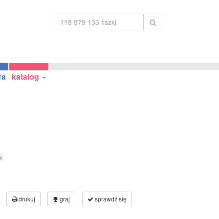
ła
katalog
k
drukuj
graj
sprawdź się