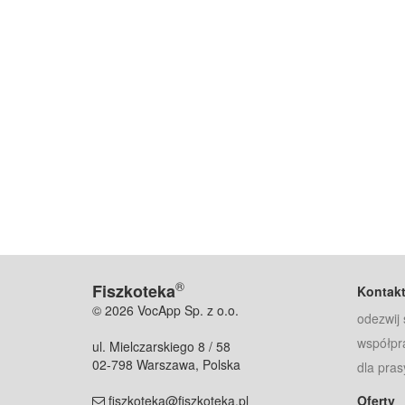
®
Fiszkoteka
Kontak
© 2026 VocApp Sp. z o.o.
odezwij 
współpr
ul. Mielczarskiego 8 / 58
02-798 Warszawa, Polska
dla pras
fiszkoteka@fiszkoteka.pl
Oferty