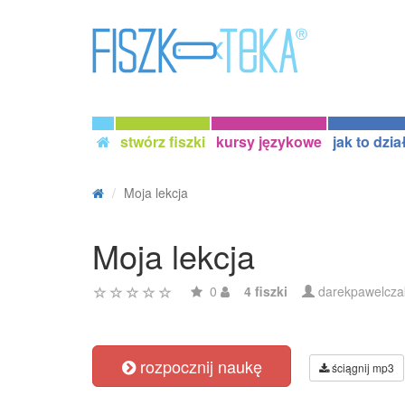
stwórz fiszki
kursy językowe
jak to dzia
Moja lekcja
Moja lekcja
0
4 fiszki
darekpawelcza
rozpocznij naukę
ściągnij mp3