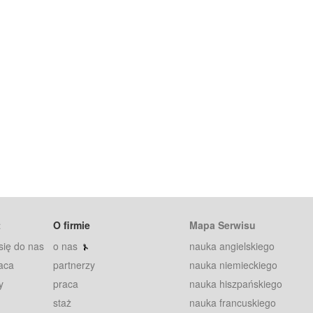
t
O firmie
Mapa Serwisu
się do nas
o nas
nauka angielskiego
aca
partnerzy
nauka niemieckiego
y
praca
nauka hiszpańskiego
staż
nauka francuskiego