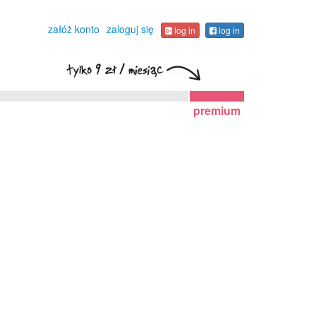
załóż konto
zaloguj się
log in
log in
premium