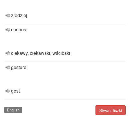
złodziej
curious
ciekawy, ciekawski, wścibski
gesture
gest
English
Stwórz fiszki