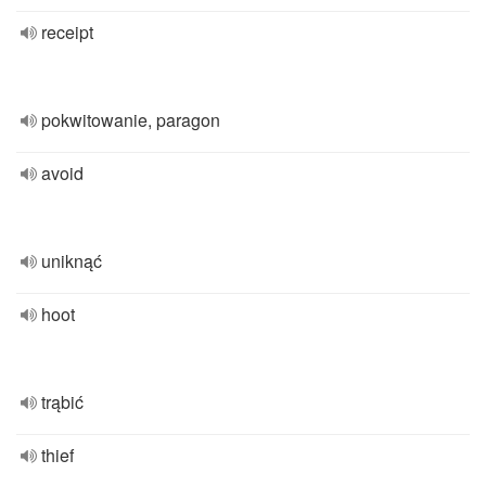
receipt
pokwitowanie, paragon
avoid
uniknąć
hoot
trąbić
thief