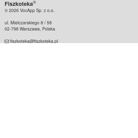
®
Fiszkoteka
© 2026 VocApp Sp. z o.o.
ul. Mielczarskiego 8 / 58
02-798 Warszawa, Polska
fiszkoteka@fiszkoteka.pl
NIP: 951 245 79 19
REGON: 369 727 696
Kontakt
O firmie
odezwij się do nas
o nas
współpraca
partnerzy
dla prasy
praca