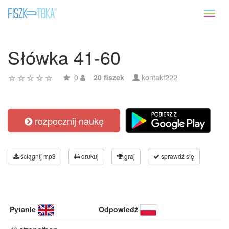
Toggl
naviga
Słówka 41-60
0
20 fiszek
kontakt222
rozpocznij naukę
ściągnij mp3
drukuj
graj
sprawdź się
Pytanie
Odpowiedź