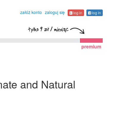
załóż konto
zaloguj się
log in
log in
premium
mate and Natural