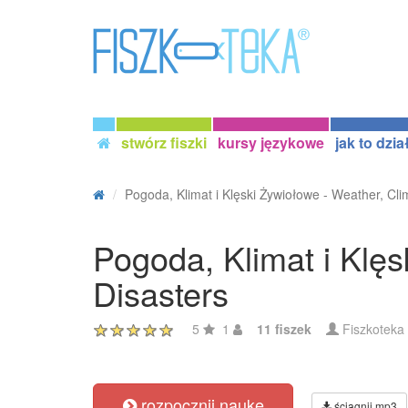
stwórz fiszki
kursy językowe
jak to dzia
Pogoda, Klimat i Klęski Żywiołowe - Weather, Clim
Pogoda, Klimat i Klęs
Disasters
5
1
11 fiszek
Fiszkoteka
rozpocznij naukę
ściągnij mp3