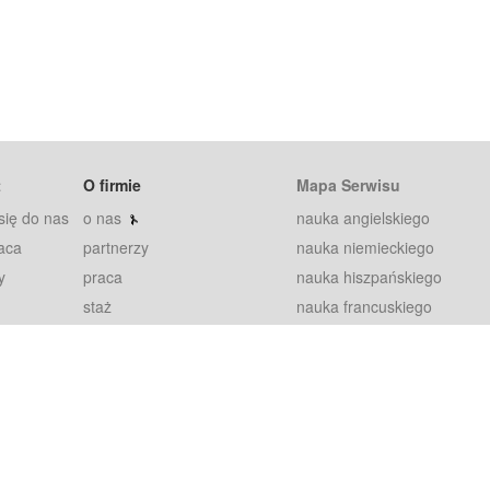
t
O firmie
Mapa Serwisu
się do nas
o nas
nauka angielskiego
aca
partnerzy
nauka niemieckiego
y
praca
nauka hiszpańskiego
staż
nauka francuskiego
blog
nauka rosyjskiego
in
2000+ opinii
nauka norweskiego
petytorów
nauka szwedzkiego
Warunki
fiszki
100% gwarancja
sze pytania
najnowsze lekcje
regulamin