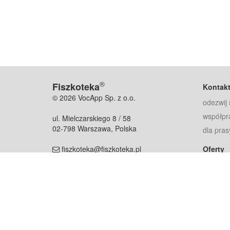
®
Fiszkoteka
Kontak
© 2026 VocApp Sp. z o.o.
odezwij 
współpr
ul. Mielczarskiego 8 / 58
02-798 Warszawa, Polska
dla pras
fiszkoteka@fiszkoteka.pl
Oferty
dla rodz
NIP: 951 245 79 19
dla kore
REGON: 369 727 696
Pomoc
Najczęst