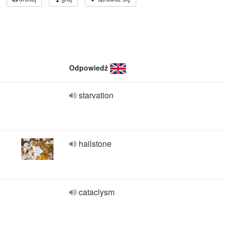
Odpowiedź
starvation
hailstone
cataclysm