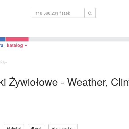
ła
katalog
a...
ki Żywiołowe - Weather, Cli
drukuj
graj
sprawdź się