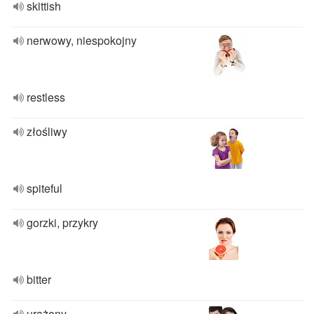
skittish
nerwowy, niespokojny
restless
złośliwy
spiteful
gorzki, przykry
bitter
urażony