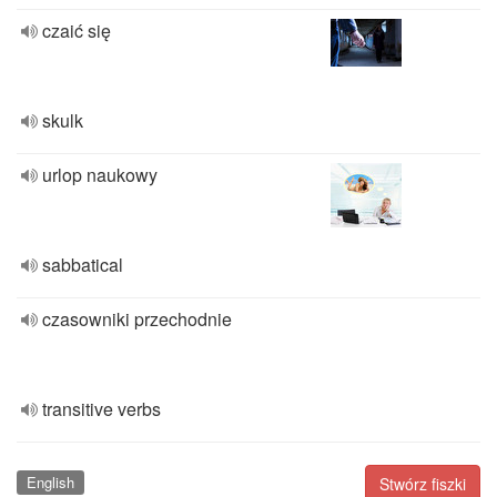
czaić się
skulk
urlop naukowy
sabbatical
czasowniki przechodnie
transitive verbs
English
Stwórz fiszki