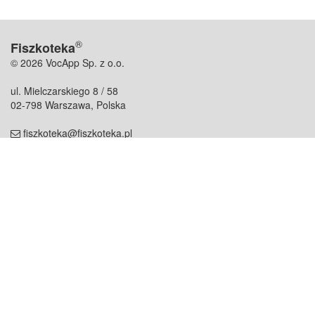
®
Fiszkoteka
© 2026 VocApp Sp. z o.o.
ul. Mielczarskiego 8 / 58
02-798 Warszawa, Polska
fiszkoteka@fiszkoteka.pl
NIP: 951 245 79 19
REGON: 369 727 696
Kontakt
O firmie