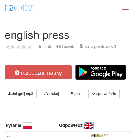
Toggl
naviga
english press
0
48 fiszek
karolpawlowski3
rozpocznij naukę
ściągnij mp3
drukuj
graj
sprawdź się
Pytanie
Odpowiedź