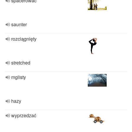
spacerować
saunter
rozciągnięty
stretched
mglisty
hazy
wyprzedzać