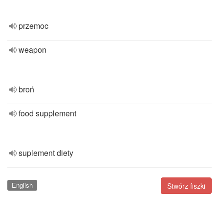
przemoc
weapon
broń
food supplement
suplement diety
English
Stwórz fiszki