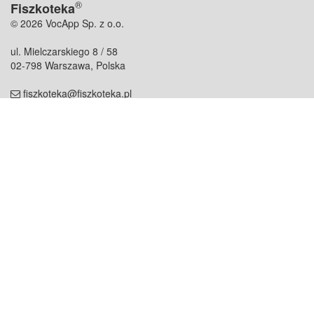
®
Fiszkoteka
© 2026 VocApp Sp. z o.o.
ul. Mielczarskiego 8 / 58
02-798 Warszawa, Polska
fiszkoteka@fiszkoteka.pl
NIP: 951 245 79 19
REGON: 369 727 696
Kontakt
O firmie
odezwij się do nas
o nas
współpraca
partnerzy
dla prasy
praca