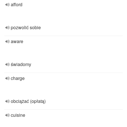
afford
pozwolić sobie
aware
świadomy
charge
obciążać (opłatą)
cuisine