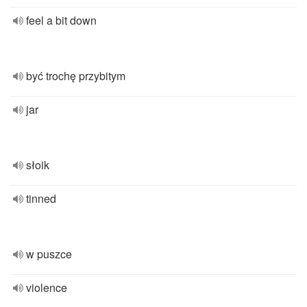
feel a bit down
być trochę przybitym
jar
słoik
tinned
w puszce
violence