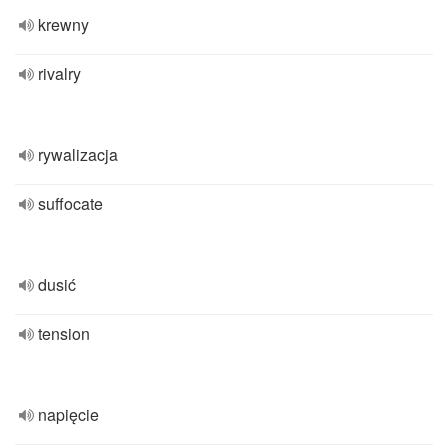
krewny
rivalry
rywalizacja
suffocate
dusić
tension
napięcie