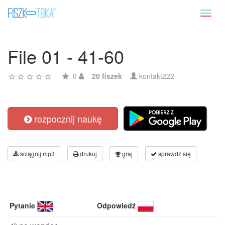
Toggl
naviga
File 01 - 41-60
0
20 fiszek
kontakt222
rozpocznij naukę
ściągnij mp3
drukuj
graj
sprawdź się
Pytanie
Odpowiedź