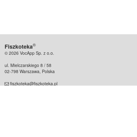
®
Fiszkoteka
© 2026 VocApp Sp. z o.o.
ul. Mielczarskiego 8 / 58
02-798 Warszawa, Polska
fiszkoteka@fiszkoteka.pl
NIP: 951 245 79 19
REGON: 369 727 696