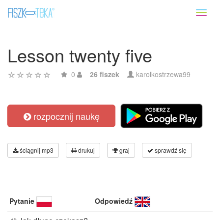
Toggl
naviga
Lesson twenty five
0
26 fiszek
karolkostrzewa99
rozpocznij naukę
ściągnij mp3
drukuj
graj
sprawdź się
Pytanie
Odpowiedź