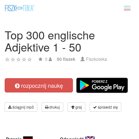
Toggl
naviga
Top 300 englische
Adjektive 1 - 50
0
50 fiszek
Fiszkoteka
rozpocznij naukę
ściągnij mp3
drukuj
graj
sprawdź się