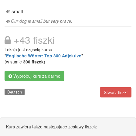
small
Our dog is small but very brave.
+43 fiszki
Lekcja jest częścią kursu
"
Englische Wörter: Top 300 Adjektive
"
(w sumie
300 fiszek
)
Wypróbuj kurs za darmo
Deutsch
Stwórz fiszki
Kurs zawiera także następujące zestawy fiszek: