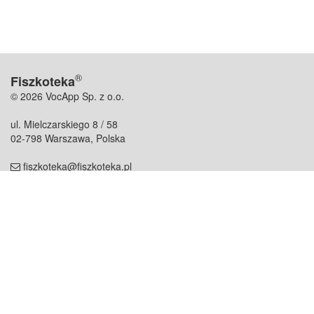
®
Fiszkoteka
© 2026 VocApp Sp. z o.o.
ul. Mielczarskiego 8 / 58
02-798 Warszawa, Polska
fiszkoteka@fiszkoteka.pl
NIP: 951 245 79 19
REGON: 369 727 696